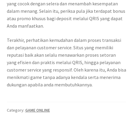
yang cocok dengan selera dan menambah kesempatan
dalam menang. Selain itu, periksa pula jika terdapat bonus
atau promo khusus bagi deposit melalui QRIS yang dapat
Anda manfaatkan.
Terakhir, perhatikan kemudahan dalam proses transaksi
dan pelayanan customer service. Situs yang memiliki
reputasi baik akan selalu menawarkan proses setoran
yang efisien dan praktis melalui QRIS, hingga pelayanan
customer service yang responsif. Oleh karena itu, Anda bisa
menikmati game tanpa adanya kendala serta menerima
dukungan apabila anda membutuhkannya.
Category:
GAME ONLINE