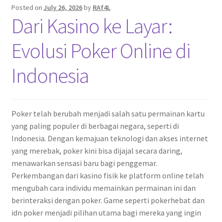
Posted on
July 26, 2026
by
RAf4L
Dari Kasino ke Layar:
Evolusi Poker Online di
Indonesia
Poker telah berubah menjadi salah satu permainan kartu
yang paling populer di berbagai negara, seperti di
Indonesia. Dengan kemajuan teknologi dan akses internet
yang merebak, poker kini bisa dijajal secara daring,
menawarkan sensasi baru bagi penggemar.
Perkembangan dari kasino fisik ke platform online telah
mengubah cara individu memainkan permainan ini dan
berinteraksi dengan poker. Game seperti pokerhebat dan
idn poker menjadi pilihan utama bagi mereka yang ingin