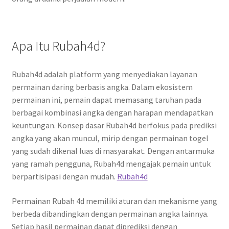
Apa Itu Rubah4d?
Rubah4d adalah platform yang menyediakan layanan
permainan daring berbasis angka. Dalam ekosistem
permainan ini, pemain dapat memasang taruhan pada
berbagai kombinasi angka dengan harapan mendapatkan
keuntungan. Konsep dasar Rubah4d berfokus pada prediksi
angka yang akan muncul, mirip dengan permainan togel
yang sudah dikenal luas di masyarakat. Dengan antarmuka
yang ramah pengguna, Rubah4d mengajak pemain untuk
berpartisipasi dengan mudah.
Rubah4d
Permainan Rubah 4d memiliki aturan dan mekanisme yang
berbeda dibandingkan dengan permainan angka lainnya.
Setiap hasil permainan dapat diprediksi dengan