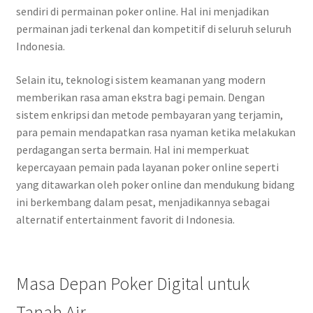
sendiri di permainan poker online. Hal ini menjadikan
permainan jadi terkenal dan kompetitif di seluruh seluruh
Indonesia.
Selain itu, teknologi sistem keamanan yang modern
memberikan rasa aman ekstra bagi pemain. Dengan
sistem enkripsi dan metode pembayaran yang terjamin,
para pemain mendapatkan rasa nyaman ketika melakukan
perdagangan serta bermain. Hal ini memperkuat
kepercayaan pemain pada layanan poker online seperti
yang ditawarkan oleh poker online dan mendukung bidang
ini berkembang dalam pesat, menjadikannya sebagai
alternatif entertainment favorit di Indonesia.
Masa Depan Poker Digital untuk
Tanah Air