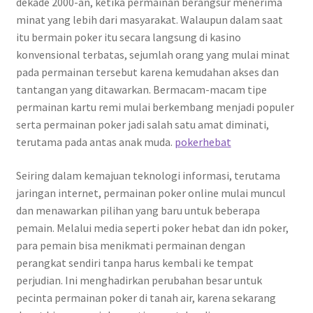
dekade 2000-an, ketika permainan berangsur menerima
minat yang lebih dari masyarakat. Walaupun dalam saat
itu bermain poker itu secara langsung di kasino
konvensional terbatas, sejumlah orang yang mulai minat
pada permainan tersebut karena kemudahan akses dan
tantangan yang ditawarkan. Bermacam-macam tipe
permainan kartu remi mulai berkembang menjadi populer
serta permainan poker jadi salah satu amat diminati,
terutama pada antas anak muda.
pokerhebat
Seiring dalam kemajuan teknologi informasi, terutama
jaringan internet, permainan poker online mulai muncul
dan menawarkan pilihan yang baru untuk beberapa
pemain. Melalui media seperti poker hebat dan idn poker,
para pemain bisa menikmati permainan dengan
perangkat sendiri tanpa harus kembali ke tempat
perjudian. Ini menghadirkan perubahan besar untuk
pecinta permainan poker di tanah air, karena sekarang