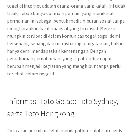
togel di internet adalah orang-orang yang kalah. Ini tidak
tidak, sebab banyak pemain pemain yang menikmati
permainan ini sebagai bentuk media hiburan sosial tanpa
mengharapkan hasil finansial yang finansial. Mereka
mungkin terlibat di dalam komunitas togel togel demi
bersenang-senang dan memsharing pengalaman, bukan
hanya demi mendapatkan kemenangan. Dengan
pemahaman pemahaman, yang tepat online dapat
berubah menjadi kegiatan yang menghibur tanpa perlu
terjebak dalam negatif.
Informasi Toto Gelap: Toto Sydney,
serta Toto Hongkong
Toto atau perjudian telah mendapatkan salah satu jenis