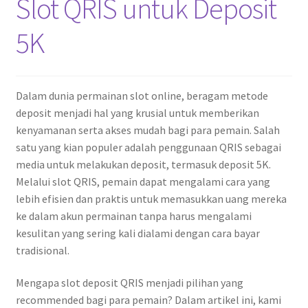
Slot QRIS untuk Deposit
5K
Dalam dunia permainan slot online, beragam metode
deposit menjadi hal yang krusial untuk memberikan
kenyamanan serta akses mudah bagi para pemain. Salah
satu yang kian populer adalah penggunaan QRIS sebagai
media untuk melakukan deposit, termasuk deposit 5K.
Melalui slot QRIS, pemain dapat mengalami cara yang
lebih efisien dan praktis untuk memasukkan uang mereka
ke dalam akun permainan tanpa harus mengalami
kesulitan yang sering kali dialami dengan cara bayar
tradisional.
Mengapa slot deposit QRIS menjadi pilihan yang
recommended bagi para pemain? Dalam artikel ini, kami