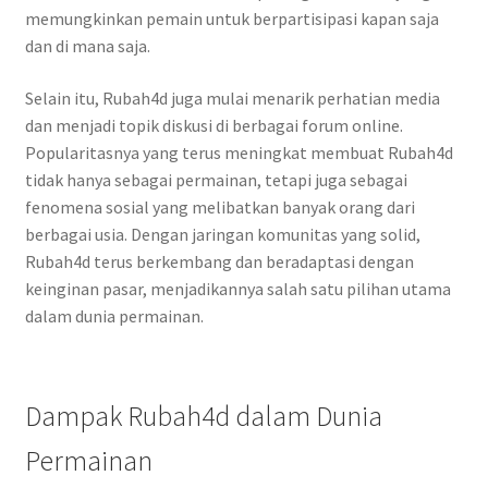
memungkinkan pemain untuk berpartisipasi kapan saja
dan di mana saja.
Selain itu, Rubah4d juga mulai menarik perhatian media
dan menjadi topik diskusi di berbagai forum online.
Popularitasnya yang terus meningkat membuat Rubah4d
tidak hanya sebagai permainan, tetapi juga sebagai
fenomena sosial yang melibatkan banyak orang dari
berbagai usia. Dengan jaringan komunitas yang solid,
Rubah4d terus berkembang dan beradaptasi dengan
keinginan pasar, menjadikannya salah satu pilihan utama
dalam dunia permainan.
Dampak Rubah4d dalam Dunia
Permainan