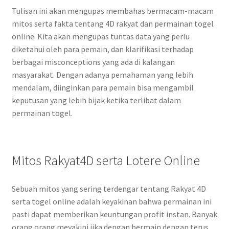
Tulisan ini akan mengupas membahas bermacam-macam
mitos serta fakta tentang 4D rakyat dan permainan togel
online. Kita akan mengupas tuntas data yang perlu
diketahui oleh para pemain, dan klarifikasi terhadap
berbagai misconceptions yang ada di kalangan
masyarakat. Dengan adanya pemahaman yang lebih
mendalam, diinginkan para pemain bisa mengambil
keputusan yang lebih bijak ketika terlibat dalam
permainan togel.
Mitos Rakyat4D serta Lotere Online
Sebuah mitos yang sering terdengar tentang Rakyat 4D
serta togel online adalah keyakinan bahwa permainan ini
pasti dapat memberikan keuntungan profit instan. Banyak
orang orang meyakini jika dengan bermain dengan terus