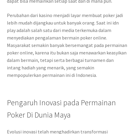
dapat bisa memainkan setiap saat dan di mana pun.
Perubahan dari kasino menjadi layar membuat poker jadi
lebih mudah dijangkau untuk banyak orang. Saat ini idn
play adalah salah satu dari media terkemuka dalam
menyediakan pengalaman bermain poker online.
Masyarakat semakin banyak bersemangat pada permainan
poker online, karena itu bukan saja menawarkan keasyikan
dalam bermain, tetapi serta berbagai turnamen dan
intang hadiah yang menarik, yang semakin
mempopulerkan permainan ini di Indonesia.
Pengaruh Inovasi pada Permainan
Poker Di Dunia Maya
Evolusi inovasi telah menghadirkan transformasi