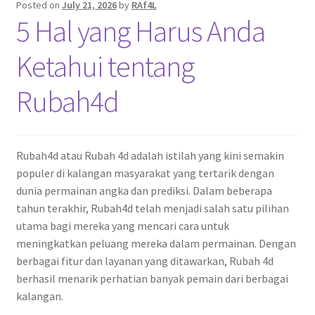
Posted on
July 21, 2026
by
RAf4L
5 Hal yang Harus Anda
Ketahui tentang
Rubah4d
Rubah4d atau Rubah 4d adalah istilah yang kini semakin
populer di kalangan masyarakat yang tertarik dengan
dunia permainan angka dan prediksi. Dalam beberapa
tahun terakhir, Rubah4d telah menjadi salah satu pilihan
utama bagi mereka yang mencari cara untuk
meningkatkan peluang mereka dalam permainan. Dengan
berbagai fitur dan layanan yang ditawarkan, Rubah 4d
berhasil menarik perhatian banyak pemain dari berbagai
kalangan.