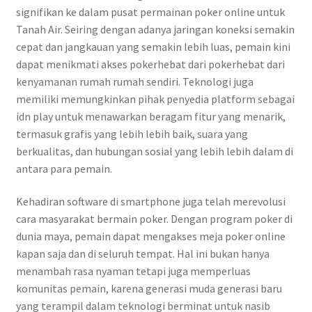
signifikan ke dalam pusat permainan poker online untuk
Tanah Air. Seiring dengan adanya jaringan koneksi semakin
cepat dan jangkauan yang semakin lebih luas, pemain kini
dapat menikmati akses pokerhebat dari pokerhebat dari
kenyamanan rumah rumah sendiri. Teknologi juga
memiliki memungkinkan pihak penyedia platform sebagai
idn play untuk menawarkan beragam fitur yang menarik,
termasuk grafis yang lebih lebih baik, suara yang
berkualitas, dan hubungan sosial yang lebih lebih dalam di
antara para pemain.
Kehadiran software di smartphone juga telah merevolusi
cara masyarakat bermain poker. Dengan program poker di
dunia maya, pemain dapat mengakses meja poker online
kapan saja dan di seluruh tempat. Hal ini bukan hanya
menambah rasa nyaman tetapi juga memperluas
komunitas pemain, karena generasi muda generasi baru
yang terampil dalam teknologi berminat untuk nasib