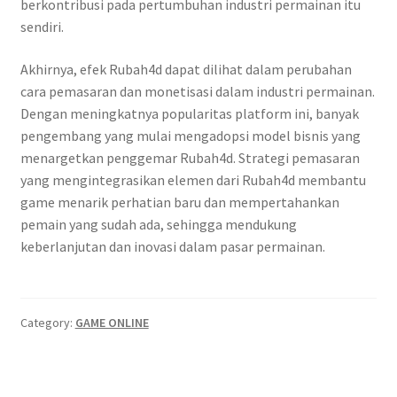
berkontribusi pada pertumbuhan industri permainan itu
sendiri.
Akhirnya, efek Rubah4d dapat dilihat dalam perubahan
cara pemasaran dan monetisasi dalam industri permainan.
Dengan meningkatnya popularitas platform ini, banyak
pengembang yang mulai mengadopsi model bisnis yang
menargetkan penggemar Rubah4d. Strategi pemasaran
yang mengintegrasikan elemen dari Rubah4d membantu
game menarik perhatian baru dan mempertahankan
pemain yang sudah ada, sehingga mendukung
keberlanjutan dan inovasi dalam pasar permainan.
Category:
GAME ONLINE