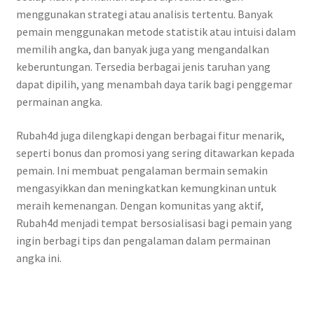
menggunakan strategi atau analisis tertentu. Banyak
pemain menggunakan metode statistik atau intuisi dalam
memilih angka, dan banyak juga yang mengandalkan
keberuntungan. Tersedia berbagai jenis taruhan yang
dapat dipilih, yang menambah daya tarik bagi penggemar
permainan angka.
Rubah4d juga dilengkapi dengan berbagai fitur menarik,
seperti bonus dan promosi yang sering ditawarkan kepada
pemain. Ini membuat pengalaman bermain semakin
mengasyikkan dan meningkatkan kemungkinan untuk
meraih kemenangan. Dengan komunitas yang aktif,
Rubah4d menjadi tempat bersosialisasi bagi pemain yang
ingin berbagi tips dan pengalaman dalam permainan
angka ini.