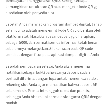
pembayaran menggunakan QRIS. Sering, terdapat
kemungkinan untuk scan QR atau mengetik kode QR yg
disediakan oleh penyedia slot.
Setelah Anda menyiapkan program dompet digital, tahap
selanjutnya adalah meng-print kode QR yg diberikan oleh
platform slot. Masukkan besar deposit yg diharapkan,
sebagai 5000, dan cermati semua informasi telah benar
sebelumnya melanjutkan. Silakan scan pada QR code
tersebut dengan fitur pada aplikasi dompet digital Anda.
Sesudah pembayaran selesai, Anda akan menerima
notifikasi sebagai bukti bahwasanya deposit sudah
berhasil diterima. Jangan lupa untuk memeriksa saldo di
rekening slot Anda agar memastikan bahwa deposit 5K
telah masuk. Proses ini sungguh cepat dan praktis,
sehingga Anda bisa mulai bermain slot gacor QRIS dengan
mudah.