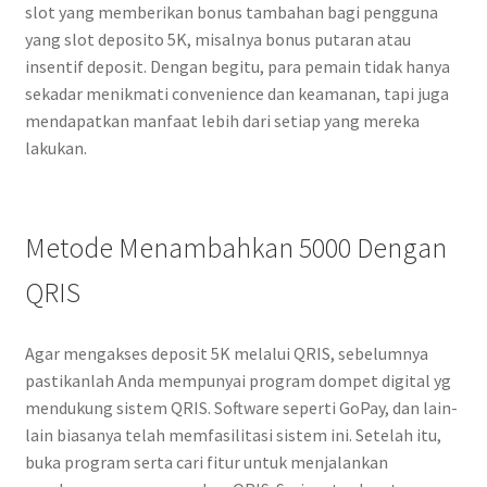
slot yang memberikan bonus tambahan bagi pengguna
yang slot deposito 5K, misalnya bonus putaran atau
insentif deposit. Dengan begitu, para pemain tidak hanya
sekadar menikmati convenience dan keamanan, tapi juga
mendapatkan manfaat lebih dari setiap yang mereka
lakukan.
Metode Menambahkan 5000 Dengan
QRIS
Agar mengakses deposit 5K melalui QRIS, sebelumnya
pastikanlah Anda mempunyai program dompet digital yg
mendukung sistem QRIS. Software seperti GoPay, dan lain-
lain biasanya telah memfasilitasi sistem ini. Setelah itu,
buka program serta cari fitur untuk menjalankan