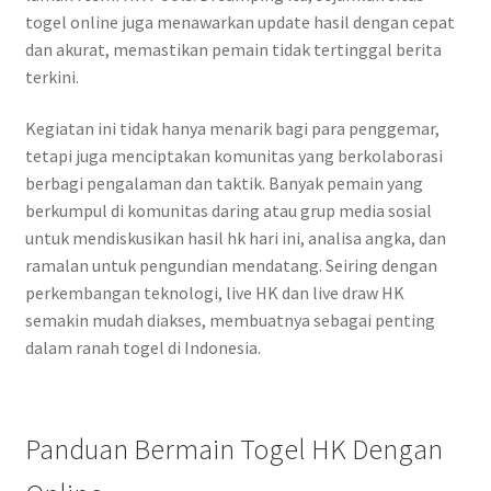
togel online juga menawarkan update hasil dengan cepat
dan akurat, memastikan pemain tidak tertinggal berita
terkini.
Kegiatan ini tidak hanya menarik bagi para penggemar,
tetapi juga menciptakan komunitas yang berkolaborasi
berbagi pengalaman dan taktik. Banyak pemain yang
berkumpul di komunitas daring atau grup media sosial
untuk mendiskusikan hasil hk hari ini, analisa angka, dan
ramalan untuk pengundian mendatang. Seiring dengan
perkembangan teknologi, live HK dan live draw HK
semakin mudah diakses, membuatnya sebagai penting
dalam ranah togel di Indonesia.
Panduan Bermain Togel HK Dengan