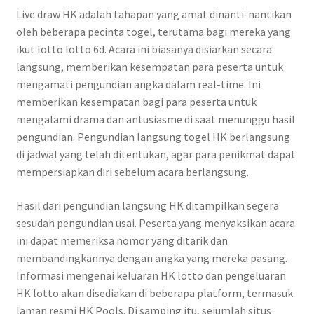
Live draw HK adalah tahapan yang amat dinanti-nantikan
oleh beberapa pecinta togel, terutama bagi mereka yang
ikut lotto lotto 6d. Acara ini biasanya disiarkan secara
langsung, memberikan kesempatan para peserta untuk
mengamati pengundian angka dalam real-time. Ini
memberikan kesempatan bagi para peserta untuk
mengalami drama dan antusiasme di saat menunggu hasil
pengundian. Pengundian langsung togel HK berlangsung
di jadwal yang telah ditentukan, agar para penikmat dapat
mempersiapkan diri sebelum acara berlangsung.
Hasil dari pengundian langsung HK ditampilkan segera
sesudah pengundian usai. Peserta yang menyaksikan acara
ini dapat memeriksa nomor yang ditarik dan
membandingkannya dengan angka yang mereka pasang.
Informasi mengenai keluaran HK lotto dan pengeluaran
HK lotto akan disediakan di beberapa platform, termasuk
laman resmi HK Pools. Di samping itu, sejumlah situs