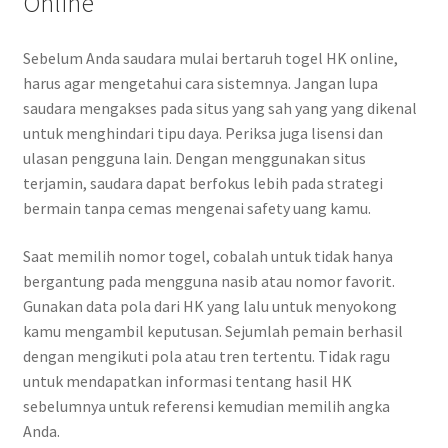
Online
Sebelum Anda saudara mulai bertaruh togel HK online,
harus agar mengetahui cara sistemnya. Jangan lupa
saudara mengakses pada situs yang sah yang yang dikenal
untuk menghindari tipu daya. Periksa juga lisensi dan
ulasan pengguna lain. Dengan menggunakan situs
terjamin, saudara dapat berfokus lebih pada strategi
bermain tanpa cemas mengenai safety uang kamu.
Saat memilih nomor togel, cobalah untuk tidak hanya
bergantung pada mengguna nasib atau nomor favorit.
Gunakan data pola dari HK yang lalu untuk menyokong
kamu mengambil keputusan. Sejumlah pemain berhasil
dengan mengikuti pola atau tren tertentu. Tidak ragu
untuk mendapatkan informasi tentang hasil HK
sebelumnya untuk referensi kemudian memilih angka
Anda.