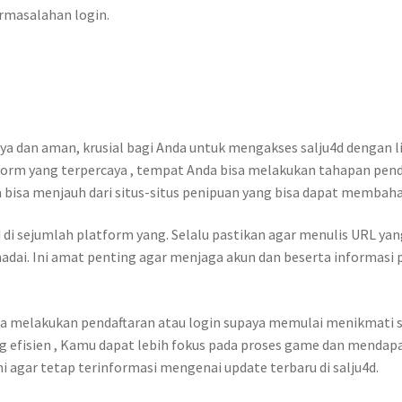
ermasalahan login.
 dan aman, krusial bagi Anda untuk mengakses salju4d dengan link
rm yang terpercaya , tempat Anda bisa melakukan tahapan penda
 bisa menjauh dari situs-situs penipuan yang bisa dapat membah
 di sejumlah platform yang. Selalu pastikan agar menulis URL y
ai. Ini amat penting agar menjaga akun dan beserta informasi 
era melakukan pendaftaran atau login supaya memulai menikmati 
ang efisien , Kamu dapat lebih fokus pada proses game dan menda
agar tetap terinformasi mengenai update terbaru di salju4d.