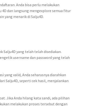
daftaran. Anda bisa perlu melakukan
lju 4D dan langsung mengexplore semua fitur
n yang menarik di Salju4D.
k Salju4D yang telah telah disediakan.
engetik username dan password yang telah
si yang valid, Anda seharusnya diarahkan
ri Salju4D, seperti cek hasil, menjalankan
. Jika Anda hilang kata sandi, ada pilihan
lakukan melakukan proses tersebut dengan