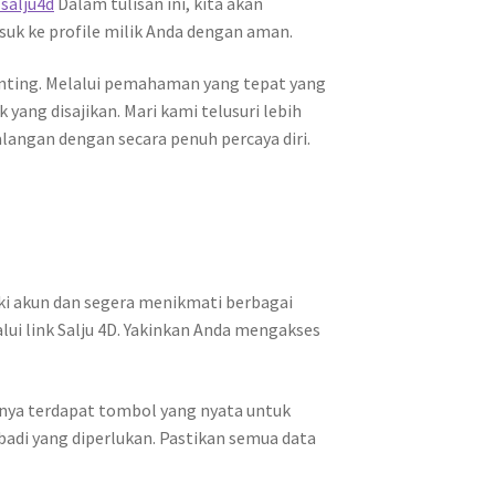
 salju4d
Dalam tulisan ini, kita akan
k ke profile milik Anda dengan aman.
penting. Melalui pemahaman yang tepat yang
ng disajikan. Mari kami telusuri lebih
langan dengan secara penuh percaya diri.
ki akun dan segera menikmati berbagai
lui link Salju 4D. Yakinkan Anda mengakses
mnya terdapat tombol yang nyata untuk
adi yang diperlukan. Pastikan semua data