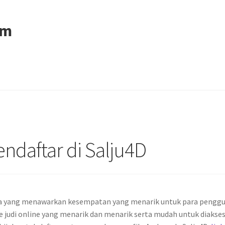
om
ndaftar di Salju4D
dia yang menawarkan kesempatan yang menarik untuk para penggun
 judi online yang menarik dan menarik serta mudah untuk diakses