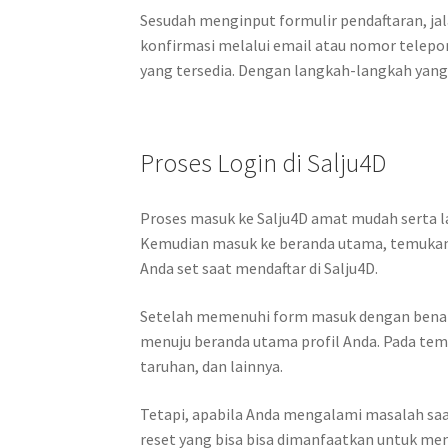
Sesudah menginput formulir pendaftaran, ja
konfirmasi melalui email atau nomor telepon
yang tersedia. Dengan langkah-langkah yang
Proses Login di Salju4D
Proses masuk ke Salju4D amat mudah serta la
Kemudian masuk ke beranda utama, temukan 
Anda set saat mendaftar di Salju4D.
Setelah memenuhi form masuk dengan benar, k
menuju beranda utama profil Anda. Pada temp
taruhan, dan lainnya.
Tetapi, apabila Anda mengalami masalah saat
reset yang bisa bisa dimanfaatkan untuk me