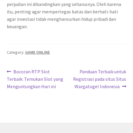
perjudian ini dibandingkan yang seharusnya. Oleh karena
itu, penting agar mempertegas batas dan berhati-hati
agar investasi tidak menghancurkan hidup pribadi dan
keuangan.
Category:
GAME ONLINE
Post
Previous
Next
Bocoran RTP Slot
Panduan Terbaik untuk
post:
post:
Terbaik: Temukan Slot yang
Registrasi pada situs Situs
navigation
Menguntungkan Hari ini
Wargatogel Indonesia