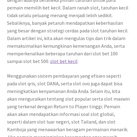
dengan adanya beraneka pilihan taruhan untuk para
pemain memilih bet kecil. Dalam ranah slot, taruhan kecil
tidak selalu peluang menang menjadi lebih sedikit.
Sebaliknya, banyak petaruh mendapatkan keberhasilan
yang besar dengan strategi cerdas pada slot taruhan kecil.
Dalam artikel ini, kita akan mengulas tips dan trik dalam
memaksimalkan kemungkinan kemenangan Anda, serta
memperkenalkan beberapa taruhan dari slot bet 100
sampai slot bet 500.
slot bet kecil
Menggunakan sistem pembayaran yang efisien seperti
pada slot qris, slot DANA, serta slot ovo juga dapat bisa
meningkatkan kenyamanan Anda Anda. Selain itu, kita
akan menguraikan tentang slot popular serta slot maxwin
yang terkenal dengan Return to Player tinggi. Pemain
akan akan mendapatkan informasi soal slot global,
seperti dalam slot luar negeri, slot Tailand, dan slot
Kamboja yang menawarkan beragam permainan menarik.
Jika pemain menginginkan kesempatan agar meraih