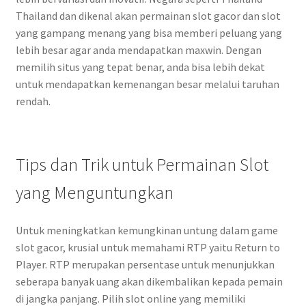
Thailand dan dikenal akan permainan slot gacor dan slot
yang gampang menang yang bisa memberi peluang yang
lebih besar agar anda mendapatkan maxwin. Dengan
memilih situs yang tepat benar, anda bisa lebih dekat
untuk mendapatkan kemenangan besar melalui taruhan
rendah.
Tips dan Trik untuk Permainan Slot
yang Menguntungkan
Untuk meningkatkan kemungkinan untung dalam game
slot gacor, krusial untuk memahami RTP yaitu Return to
Player. RTP merupakan persentase untuk menunjukkan
seberapa banyak uang akan dikembalikan kepada pemain
di jangka panjang. Pilih slot online yang memiliki