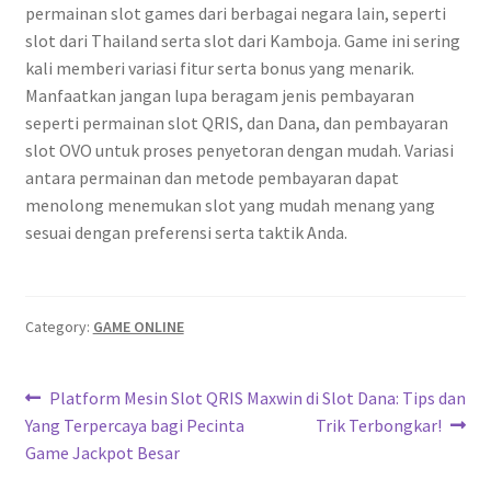
permainan slot games dari berbagai negara lain, seperti
slot dari Thailand serta slot dari Kamboja. Game ini sering
kali memberi variasi fitur serta bonus yang menarik.
Manfaatkan jangan lupa beragam jenis pembayaran
seperti permainan slot QRIS, dan Dana, dan pembayaran
slot OVO untuk proses penyetoran dengan mudah. Variasi
antara permainan dan metode pembayaran dapat
menolong menemukan slot yang mudah menang yang
sesuai dengan preferensi serta taktik Anda.
Category:
GAME ONLINE
Post
Previous
Next
Platform Mesin Slot QRIS
Maxwin di Slot Dana: Tips dan
post:
post:
Yang Terpercaya bagi Pecinta
Trik Terbongkar!
navigation
Game Jackpot Besar