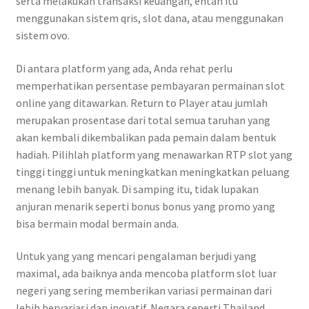
serta melakukan transaksi keuangan, entah itu
menggunakan sistem qris, slot dana, atau menggunakan
sistem ovo.
Di antara platform yang ada, Anda rehat perlu
memperhatikan persentase pembayaran permainan slot
online yang ditawarkan. Return to Player atau jumlah
merupakan prosentase dari total semua taruhan yang
akan kembali dikembalikan pada pemain dalam bentuk
hadiah. Pilihlah platform yang menawarkan RTP slot yang
tinggi tinggi untuk meningkatkan meningkatkan peluang
menang lebih banyak. Di samping itu, tidak lupakan
anjuran menarik seperti bonus bonus yang promo yang
bisa bermain modal bermain anda.
Untuk yang yang mencari pengalaman berjudi yang
maximal, ada baiknya anda mencoba platform slot luar
negeri yang sering memberikan variasi permainan dari
lebih bervariasi dan inovatif. Negara seperti Thailand