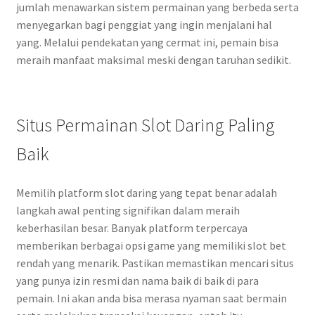
jumlah menawarkan sistem permainan yang berbeda serta
menyegarkan bagi penggiat yang ingin menjalani hal
yang. Melalui pendekatan yang cermat ini, pemain bisa
meraih manfaat maksimal meski dengan taruhan sedikit.
Situs Permainan Slot Daring Paling
Baik
Memilih platform slot daring yang tepat benar adalah
langkah awal penting signifikan dalam meraih
keberhasilan besar. Banyak platform terpercaya
memberikan berbagai opsi game yang memiliki slot bet
rendah yang menarik. Pastikan memastikan mencari situs
yang punya izin resmi dan nama baik di baik di para
pemain. Ini akan anda bisa merasa nyaman saat bermain