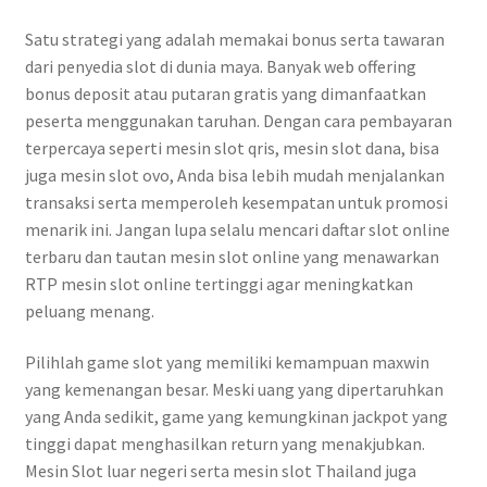
Satu strategi yang adalah memakai bonus serta tawaran
dari penyedia slot di dunia maya. Banyak web offering
bonus deposit atau putaran gratis yang dimanfaatkan
peserta menggunakan taruhan. Dengan cara pembayaran
terpercaya seperti mesin slot qris, mesin slot dana, bisa
juga mesin slot ovo, Anda bisa lebih mudah menjalankan
transaksi serta memperoleh kesempatan untuk promosi
menarik ini. Jangan lupa selalu mencari daftar slot online
terbaru dan tautan mesin slot online yang menawarkan
RTP mesin slot online tertinggi agar meningkatkan
peluang menang.
Pilihlah game slot yang memiliki kemampuan maxwin
yang kemenangan besar. Meski uang yang dipertaruhkan
yang Anda sedikit, game yang kemungkinan jackpot yang
tinggi dapat menghasilkan return yang menakjubkan.
Mesin Slot luar negeri serta mesin slot Thailand juga