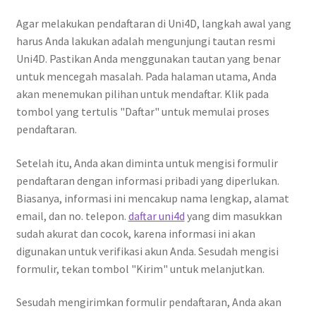
Agar melakukan pendaftaran di Uni4D, langkah awal yang
harus Anda lakukan adalah mengunjungi tautan resmi
Uni4D. Pastikan Anda menggunakan tautan yang benar
untuk mencegah masalah. Pada halaman utama, Anda
akan menemukan pilihan untuk mendaftar. Klik pada
tombol yang tertulis "Daftar" untuk memulai proses
pendaftaran.
Setelah itu, Anda akan diminta untuk mengisi formulir
pendaftaran dengan informasi pribadi yang diperlukan.
Biasanya, informasi ini mencakup nama lengkap, alamat
email, dan no. telepon.
daftar uni4d
yang dim masukkan
sudah akurat dan cocok, karena informasi ini akan
digunakan untuk verifikasi akun Anda. Sesudah mengisi
formulir, tekan tombol "Kirim" untuk melanjutkan.
Sesudah mengirimkan formulir pendaftaran, Anda akan