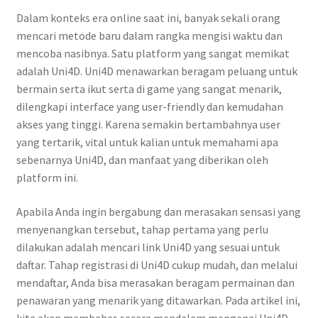
Dalam konteks era online saat ini, banyak sekali orang
mencari metode baru dalam rangka mengisi waktu dan
mencoba nasibnya. Satu platform yang sangat memikat
adalah Uni4D. Uni4D menawarkan beragam peluang untuk
bermain serta ikut serta di game yang sangat menarik,
dilengkapi interface yang user-friendly dan kemudahan
akses yang tinggi. Karena semakin bertambahnya user
yang tertarik, vital untuk kalian untuk memahami apa
sebenarnya Uni4D, dan manfaat yang diberikan oleh
platform ini.
Apabila Anda ingin bergabung dan merasakan sensasi yang
menyenangkan tersebut, tahap pertama yang perlu
dilakukan adalah mencari link Uni4D yang sesuai untuk
daftar. Tahap registrasi di Uni4D cukup mudah, dan melalui
mendaftar, Anda bisa merasakan beragam permainan dan
penawaran yang menarik yang ditawarkan. Pada artikel ini,
kita akan membahas secara mendalam mengenai Uni4D,