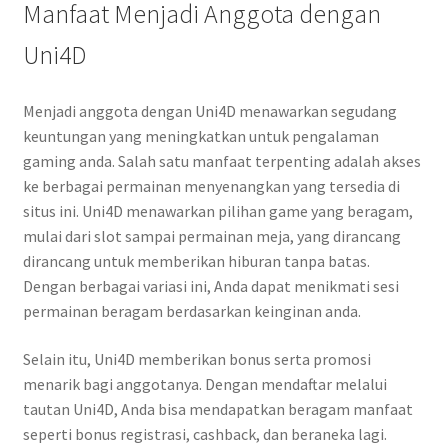
Manfaat Menjadi Anggota dengan
Uni4D
Menjadi anggota dengan Uni4D menawarkan segudang
keuntungan yang meningkatkan untuk pengalaman
gaming anda. Salah satu manfaat terpenting adalah akses
ke berbagai permainan menyenangkan yang tersedia di
situs ini. Uni4D menawarkan pilihan game yang beragam,
mulai dari slot sampai permainan meja, yang dirancang
dirancang untuk memberikan hiburan tanpa batas.
Dengan berbagai variasi ini, Anda dapat menikmati sesi
permainan beragam berdasarkan keinginan anda.
Selain itu, Uni4D memberikan bonus serta promosi
menarik bagi anggotanya. Dengan mendaftar melalui
tautan Uni4D, Anda bisa mendapatkan beragam manfaat
seperti bonus registrasi, cashback, dan beraneka lagi.