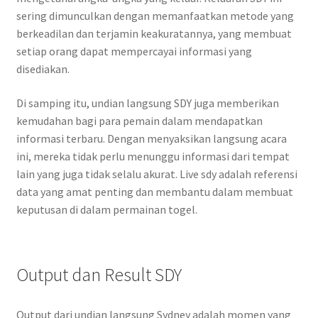
sering dimunculkan dengan memanfaatkan metode yang
berkeadilan dan terjamin keakuratannya, yang membuat
setiap orang dapat mempercayai informasi yang
disediakan.
Di samping itu, undian langsung SDY juga memberikan
kemudahan bagi para pemain dalam mendapatkan
informasi terbaru. Dengan menyaksikan langsung acara
ini, mereka tidak perlu menunggu informasi dari tempat
lain yang juga tidak selalu akurat. Live sdy adalah referensi
data yang amat penting dan membantu dalam membuat
keputusan di dalam permainan togel.
Output dan Result SDY
Output dari undian langsung Sydney adalah momen yang