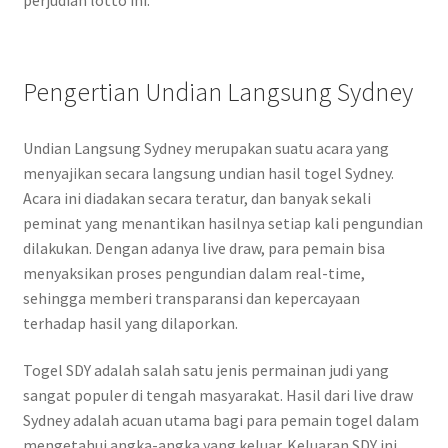
Pengertian Undian Langsung Sydney
Undian Langsung Sydney merupakan suatu acara yang
menyajikan secara langsung undian hasil togel Sydney.
Acara ini diadakan secara teratur, dan banyak sekali
peminat yang menantikan hasilnya setiap kali pengundian
dilakukan. Dengan adanya live draw, para pemain bisa
menyaksikan proses pengundian dalam real-time,
sehingga memberi transparansi dan kepercayaan
terhadap hasil yang dilaporkan.
Togel SDY adalah salah satu jenis permainan judi yang
sangat populer di tengah masyarakat. Hasil dari live draw
Sydney adalah acuan utama bagi para pemain togel dalam
mengetahui angka-angka yang keluar. Keluaran SDY ini