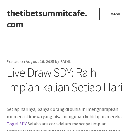
thetibetsummitcafe.
Skip
Skip
Menu
to
to
com
navigation
content
Home
Posted on
August 16, 2025
by
RAf4L
Live Draw SDY: Raih
Impian kalian Setiap Hari
Setiap harinya, banyak orang di dunia ini mengharapkan
momen istimewa yang bisa mengubah kehidupan mereka.
Togel SDY
Salah satu cara dalam mencapai impian