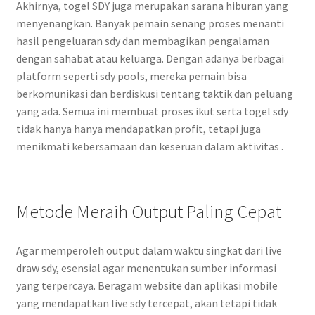
Akhirnya, togel SDY juga merupakan sarana hiburan yang
menyenangkan. Banyak pemain senang proses menanti
hasil pengeluaran sdy dan membagikan pengalaman
dengan sahabat atau keluarga. Dengan adanya berbagai
platform seperti sdy pools, mereka pemain bisa
berkomunikasi dan berdiskusi tentang taktik dan peluang
yang ada. Semua ini membuat proses ikut serta togel sdy
tidak hanya hanya mendapatkan profit, tetapi juga
menikmati kebersamaan dan keseruan dalam aktivitas .
Metode Meraih Output Paling Cepat
Agar memperoleh output dalam waktu singkat dari live
draw sdy, esensial agar menentukan sumber informasi
yang terpercaya. Beragam website dan aplikasi mobile
yang mendapatkan live sdy tercepat, akan tetapi tidak