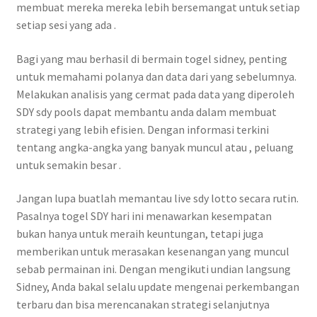
membuat mereka mereka lebih bersemangat untuk setiap
setiap sesi yang ada .
Bagi yang mau berhasil di bermain togel sidney, penting
untuk memahami polanya dan data dari yang sebelumnya.
Melakukan analisis yang cermat pada data yang diperoleh
SDY sdy pools dapat membantu anda dalam membuat
strategi yang lebih efisien. Dengan informasi terkini
tentang angka-angka yang banyak muncul atau , peluang
untuk semakin besar .
Jangan lupa buatlah memantau live sdy lotto secara rutin.
Pasalnya togel SDY hari ini menawarkan kesempatan
bukan hanya untuk meraih keuntungan, tetapi juga
memberikan untuk merasakan kesenangan yang muncul
sebab permainan ini. Dengan mengikuti undian langsung
Sidney, Anda bakal selalu update mengenai perkembangan
terbaru dan bisa merencanakan strategi selanjutnya