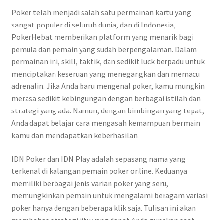
Poker telah menjadi salah satu permainan kartu yang
sangat populer di seluruh dunia, dan di Indonesia,
PokerHebat memberikan platform yang menarik bagi
pemula dan pemain yang sudah berpengalaman. Dalam
permainan ini, skill, taktik, dan sedikit luck berpadu untuk
menciptakan keseruan yang menegangkan dan memacu
adrenalin. Jika Anda baru mengenal poker, kamu mungkin
merasa sedikit kebingungan dengan berbagai istilah dan
strategi yang ada. Namun, dengan bimbingan yang tepat,
Anda dapat belajar cara mengasah kemampuan bermain
kamu dan mendapatkan keberhasilan.
IDN Poker dan IDN Play adalah sepasang nama yang
terkenal di kalangan pemain poker online. Keduanya
memiliki berbagai jenis varian poker yang seru,
memungkinkan pemain untuk mengalami beragam variasi
poker hanya dengan beberapa klik saja. Tulisan ini akan
membahas strategi jitu yang dapat Anda gunakan saat