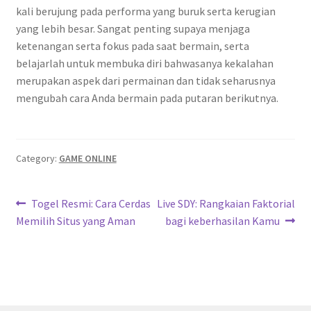
kali berujung pada performa yang buruk serta kerugian
yang lebih besar. Sangat penting supaya menjaga
ketenangan serta fokus pada saat bermain, serta
belajarlah untuk membuka diri bahwasanya kekalahan
merupakan aspek dari permainan dan tidak seharusnya
mengubah cara Anda bermain pada putaran berikutnya.
Category:
GAME ONLINE
Post
Previous
Next
Togel Resmi: Cara Cerdas
Live SDY: Rangkaian Faktorial
post:
post:
Memilih Situs yang Aman
bagi keberhasilan Kamu
navigation