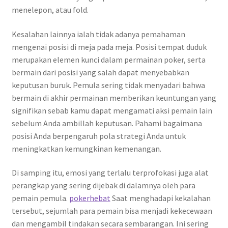
menelepon, atau fold.
Kesalahan lainnya ialah tidak adanya pemahaman
mengenai posisi di meja pada meja. Posisi tempat duduk
merupakan elemen kunci dalam permainan poker, serta
bermain dari posisi yang salah dapat menyebabkan
keputusan buruk. Pemula sering tidak menyadari bahwa
bermain di akhir permainan memberikan keuntungan yang
signifikan sebab kamu dapat mengamati aksi pemain lain
sebelum Anda ambillah keputusan. Pahami bagaimana
posisi Anda berpengaruh pola strategi Anda untuk
meningkatkan kemungkinan kemenangan.
Di samping itu, emosi yang terlalu terprofokasi juga alat
perangkap yang sering dijebak di dalamnya oleh para
pemain pemula.
pokerhebat
Saat menghadapi kekalahan
tersebut, sejumlah para pemain bisa menjadi kekecewaan
dan mengambil tindakan secara sembarangan. Ini sering