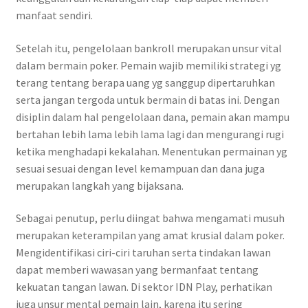
manfaat sendiri.
Setelah itu, pengelolaan bankroll merupakan unsur vital
dalam bermain poker. Pemain wajib memiliki strategi yg
terang tentang berapa uang yg sanggup dipertaruhkan
serta jangan tergoda untuk bermain di batas ini. Dengan
disiplin dalam hal pengelolaan dana, pemain akan mampu
bertahan lebih lama lebih lama lagi dan mengurangi rugi
ketika menghadapi kekalahan. Menentukan permainan yg
sesuai sesuai dengan level kemampuan dan dana juga
merupakan langkah yang bijaksana.
Sebagai penutup, perlu diingat bahwa mengamati musuh
merupakan keterampilan yang amat krusial dalam poker.
Mengidentifikasi ciri-ciri taruhan serta tindakan lawan
dapat memberi wawasan yang bermanfaat tentang
kekuatan tangan lawan. Di sektor IDN Play, perhatikan
juga unsur mental pemain lain, karena itu sering