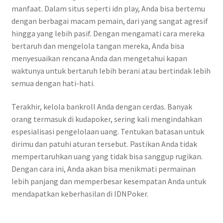
manfaat. Dalam situs seperti idn play, Anda bisa bertemu
dengan berbagai macam pemain, dari yang sangat agresif
hingga yang lebih pasif. Dengan mengamati cara mereka
bertaruh dan mengelola tangan mereka, Anda bisa
menyesuaikan rencana Anda dan mengetahui kapan
waktunya untuk bertaruh lebih berani atau bertindak lebih
semua dengan hati-hati.
Terakhir, kelola bankroll Anda dengan cerdas. Banyak
orang termasuk di kudapoker, sering kali mengindahkan
espesialisasi pengelolaan uang. Tentukan batasan untuk
dirimu dan patuhi aturan tersebut. Pastikan Anda tidak
mempertaruhkan uang yang tidak bisa sanggup rugikan.
Dengan cara ini, Anda akan bisa menikmati permainan
lebih panjang dan memperbesar kesempatan Anda untuk
mendapatkan keberhasilan di IDNPoker.