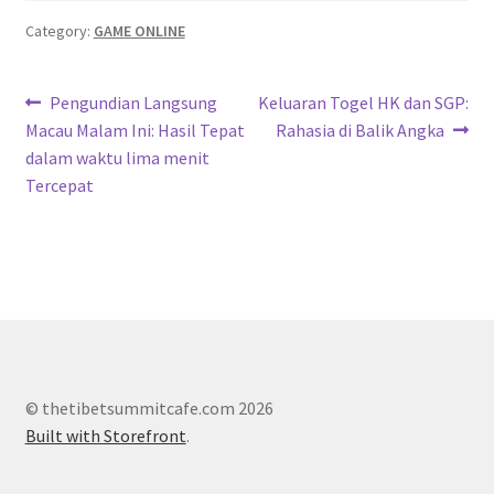
Category:
GAME ONLINE
Post
Previous
Next
Pengundian Langsung
Keluaran Togel HK dan SGP:
post:
post:
Macau Malam Ini: Hasil Tepat
Rahasia di Balik Angka
navigation
dalam waktu lima menit
Tercepat
© thetibetsummitcafe.com 2026
Built with Storefront
.