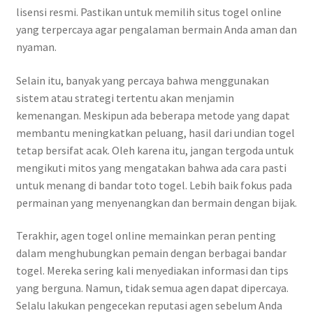
lisensi resmi. Pastikan untuk memilih situs togel online
yang terpercaya agar pengalaman bermain Anda aman dan
nyaman.
Selain itu, banyak yang percaya bahwa menggunakan
sistem atau strategi tertentu akan menjamin
kemenangan. Meskipun ada beberapa metode yang dapat
membantu meningkatkan peluang, hasil dari undian togel
tetap bersifat acak. Oleh karena itu, jangan tergoda untuk
mengikuti mitos yang mengatakan bahwa ada cara pasti
untuk menang di bandar toto togel. Lebih baik fokus pada
permainan yang menyenangkan dan bermain dengan bijak.
Terakhir, agen togel online memainkan peran penting
dalam menghubungkan pemain dengan berbagai bandar
togel. Mereka sering kali menyediakan informasi dan tips
yang berguna. Namun, tidak semua agen dapat dipercaya.
Selalu lakukan pengecekan reputasi agen sebelum Anda