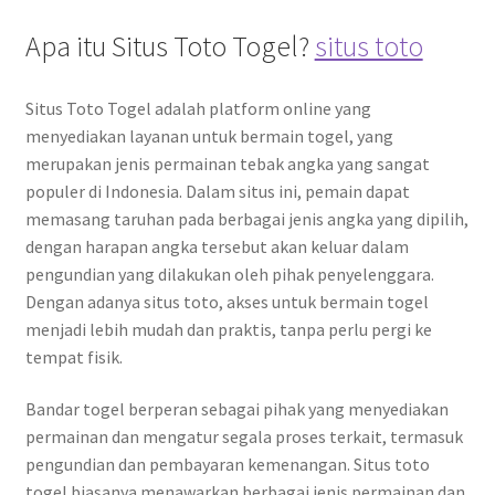
Apa itu Situs Toto Togel?
situs toto
Situs Toto Togel adalah platform online yang
menyediakan layanan untuk bermain togel, yang
merupakan jenis permainan tebak angka yang sangat
populer di Indonesia. Dalam situs ini, pemain dapat
memasang taruhan pada berbagai jenis angka yang dipilih,
dengan harapan angka tersebut akan keluar dalam
pengundian yang dilakukan oleh pihak penyelenggara.
Dengan adanya situs toto, akses untuk bermain togel
menjadi lebih mudah dan praktis, tanpa perlu pergi ke
tempat fisik.
Bandar togel berperan sebagai pihak yang menyediakan
permainan dan mengatur segala proses terkait, termasuk
pengundian dan pembayaran kemenangan. Situs toto
togel biasanya menawarkan berbagai jenis permainan dan