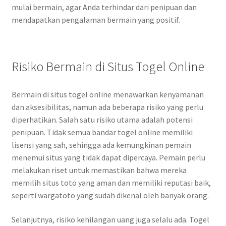
mulai bermain, agar Anda terhindar dari penipuan dan
mendapatkan pengalaman bermain yang positif.
Risiko Bermain di Situs Togel Online
Bermain di situs togel online menawarkan kenyamanan
dan aksesibilitas, namun ada beberapa risiko yang perlu
diperhatikan. Salah satu risiko utama adalah potensi
penipuan. Tidak semua bandar togel online memiliki
lisensi yang sah, sehingga ada kemungkinan pemain
menemui situs yang tidak dapat dipercaya. Pemain perlu
melakukan riset untuk memastikan bahwa mereka
memilih situs toto yang aman dan memiliki reputasi baik,
seperti wargatoto yang sudah dikenal oleh banyak orang.
Selanjutnya, risiko kehilangan uang juga selalu ada. Togel