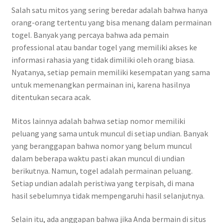
Salah satu mitos yang sering beredar adalah bahwa hanya
orang-orang tertentu yang bisa menang dalam permainan
togel. Banyak yang percaya bahwa ada pemain
professional atau bandar togel yang memiliki akses ke
informasi rahasia yang tidak dimiliki oleh orang biasa.
Nyatanya, setiap pemain memiliki kesempatan yang sama
untuk memenangkan permainan ini, karena hasilnya
ditentukan secara acak.
Mitos lainnya adalah bahwa setiap nomor memiliki
peluang yang sama untuk muncul di setiap undian. Banyak
yang beranggapan bahwa nomor yang belum muncul
dalam beberapa waktu pasti akan muncul di undian
berikutnya. Namun, togel adalah permainan peluang.
Setiap undian adalah peristiwa yang terpisah, di mana
hasil sebelumnya tidak mempengaruhi hasil selanjutnya.
Selain itu, ada anggapan bahwa jika Anda bermain di situs