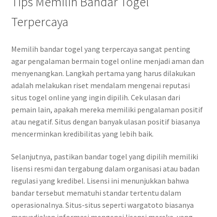
Tips Memilih Bandar Togel
Terpercaya
Memilih bandar togel yang terpercaya sangat penting
agar pengalaman bermain togel online menjadi aman dan
menyenangkan. Langkah pertama yang harus dilakukan
adalah melakukan riset mendalam mengenai reputasi
situs togel online yang ingin dipilih. Cek ulasan dari
pemain lain, apakah mereka memiliki pengalaman positif
atau negatif. Situs dengan banyak ulasan positif biasanya
mencerminkan kredibilitas yang lebih baik.
Selanjutnya, pastikan bandar togel yang dipilih memiliki
lisensi resmi dan tergabung dalam organisasi atau badan
regulasi yang kredibel. Lisensi ini menunjukkan bahwa
bandar tersebut mematuhi standar tertentu dalam
operasionalnya. Situs-situs seperti wargatoto biasanya