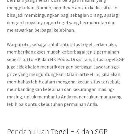
bermain yang menarik dan beragam hadiah yang
menggiurkan. Namun, pemilihan antara kedua situs ini
bisa jadi membingungkan bagi sebagian orang, apalagi
dengan banyaknya agen togel yang bermunculan dan
menawarkan berbagai kelebihan.
Wargatoto, sebagai salah satu situs togel terkemuka,
memberikan akses mudah ke berbagai jenis permainan
seperti lotto HK dan HK Pools. Di sisi lain, situs togel SGP
juga tidak kalah menarik dengan berbagai tawaran sgp
prize yang menguntungkan. Dalam artikel ini, kita akan
membahas lebih dalam mengenai kedua situs tersebut,
membandingkan kelebihan dan kekurangan masing-
masing, untuk membantu Anda menentukan mana yang
lebih baik untuk kebutuhan permainan Anda.
Pendahuluan Togel HK dan SGP