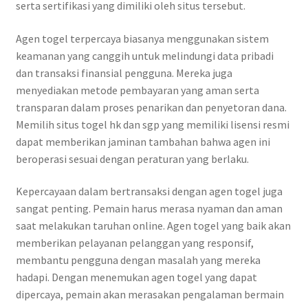
serta sertifikasi yang dimiliki oleh situs tersebut.
Agen togel terpercaya biasanya menggunakan sistem
keamanan yang canggih untuk melindungi data pribadi
dan transaksi finansial pengguna. Mereka juga
menyediakan metode pembayaran yang aman serta
transparan dalam proses penarikan dan penyetoran dana.
Memilih situs togel hk dan sgp yang memiliki lisensi resmi
dapat memberikan jaminan tambahan bahwa agen ini
beroperasi sesuai dengan peraturan yang berlaku.
Kepercayaan dalam bertransaksi dengan agen togel juga
sangat penting. Pemain harus merasa nyaman dan aman
saat melakukan taruhan online. Agen togel yang baik akan
memberikan pelayanan pelanggan yang responsif,
membantu pengguna dengan masalah yang mereka
hadapi. Dengan menemukan agen togel yang dapat
dipercaya, pemain akan merasakan pengalaman bermain