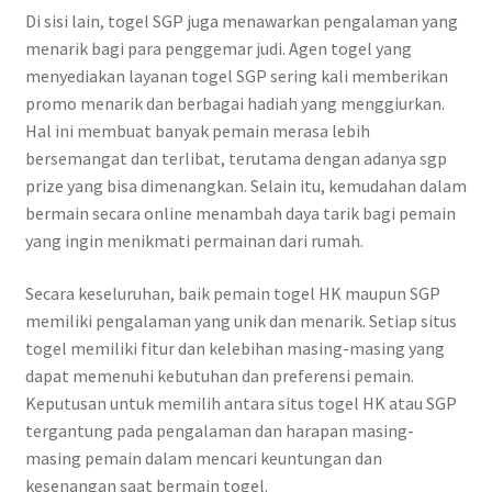
Di sisi lain, togel SGP juga menawarkan pengalaman yang
menarik bagi para penggemar judi. Agen togel yang
menyediakan layanan togel SGP sering kali memberikan
promo menarik dan berbagai hadiah yang menggiurkan.
Hal ini membuat banyak pemain merasa lebih
bersemangat dan terlibat, terutama dengan adanya sgp
prize yang bisa dimenangkan. Selain itu, kemudahan dalam
bermain secara online menambah daya tarik bagi pemain
yang ingin menikmati permainan dari rumah.
Secara keseluruhan, baik pemain togel HK maupun SGP
memiliki pengalaman yang unik dan menarik. Setiap situs
togel memiliki fitur dan kelebihan masing-masing yang
dapat memenuhi kebutuhan dan preferensi pemain.
Keputusan untuk memilih antara situs togel HK atau SGP
tergantung pada pengalaman dan harapan masing-
masing pemain dalam mencari keuntungan dan
kesenangan saat bermain togel.