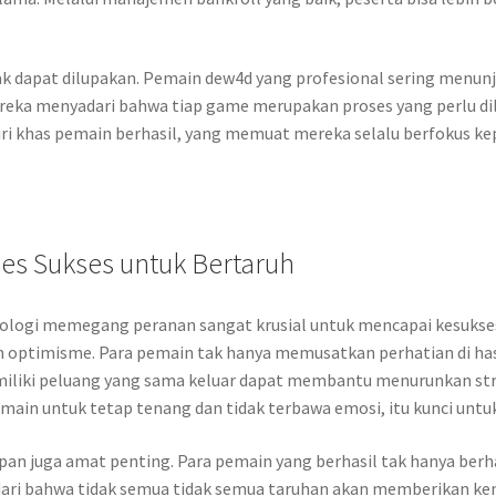
dak dapat dilupakan. Pemain dew4d yang profesional sering menu
eka menyadari bahwa tiap game merupakan proses yang perlu dil
 ciri khas pemain berhasil, yang memuat mereka selalu berfokus 
ses Sukses untuk Bertaruh
kologi memegang peranan sangat krusial untuk mencapai kesukses
 optimisme. Para pemain tak hanya memusatkan perhatian di hasi
liki peluang yang sama keluar dapat membantu menurunkan stres
main untuk tetap tenang dan tidak terbawa emosi, itu kunci untu
an juga amat penting. Para pemain yang berhasil tak hanya berh
ari bahwa tidak semua tidak semua taruhan akan memberikan k