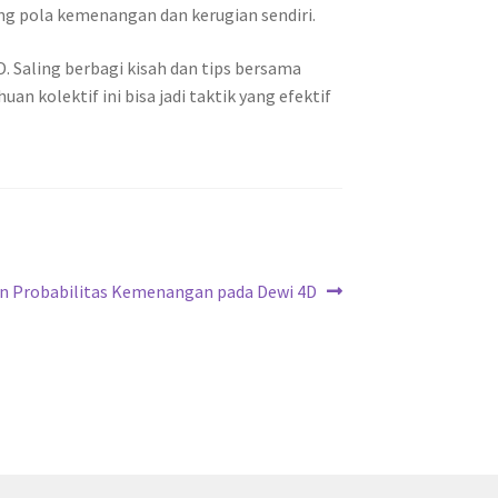
ng pola kemenangan dan kerugian sendiri.
. Saling berbagi kisah dan tips bersama
olektif ini bisa jadi taktik yang efektif
 Probabilitas Kemenangan pada Dewi 4D