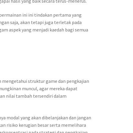
pai hasil yang baik secara terus-menerus.
ermainan ini ini tindakan pertama yang
an saja, akan tetapi juga terletak pada
ragam aspek yang menjadi kaedah bagi semua
lah mengetahui struktur game dan pengkajian
emungkinan muncul, agar mereka dapat
n nilai tambah tersendiri dalam
nya modal yang akan dibelanjakan dan jangan
kan risiko kerugian besar serta memelihara
erkonsentrasi pada strategi dan pengkajian