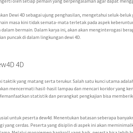
gerti oleh setiap pemain yang berpengalaman agar dapat mengga
n Dewi 4D sebagai ujung penghasilan, mengetahui seluk-beluk p
ain masa kini tidak semata-mata terletak pada aspek keberuntung
lin dalam bermain. Dalam karya ini, akan akan menginterogasi be
an puncak di dalam lingkungan dewi 4D.
ew4D 4D
ki taktik yang matang serta terukur. Salah satu kunci utama ada
 akan mencermati hasil-hasil lampau dan mencari koridor yang k
emanfaatkan statistik dan perangkat pengkajian bisa memberika
.
krusial untuk peserta dew4d. Menentukan batasan seberapa banyak
 yang cerdas. Peserta yang disiplin di aspek ini akan meminimal
ama. Melalui manajemen bankroll yang baik, peserta bisa lebih b