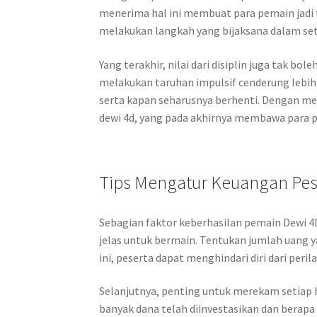
menerima hal ini membuat para pemain jadi t
melakukan langkah yang bijaksana dalam seti
Yang terakhir, nilai dari disiplin juga tak 
melakukan taruhan impulsif cenderung lebih
serta kapan seharusnya berhenti. Dengan me
dewi 4d, yang pada akhirnya membawa para p
Tips Mengatur Keuangan Pes
Sebagian faktor keberhasilan pemain Dewi 4D
jelas untuk bermain. Tentukan jumlah uang
ini, peserta dapat menghindari diri dari per
Selanjutnya, penting untuk merekam setiap 
banyak dana telah diinvestasikan dan berap