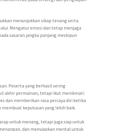
njukkan menunjukkan sikap tenang serta
alui. Mengatur emosi dan tetap menjaga
kepada sasaran jangka panjang meskipun
an. Peserta yang berhasil sering
l akhir permainan, tetapi ikut menikmati
 dan memberikan rasa percaya diri ketika
k membuat keputusan yang lebih baik.
arap untuk menang, tetapi juga siap untuk
emenangan, dan menyiapkan mental untuk