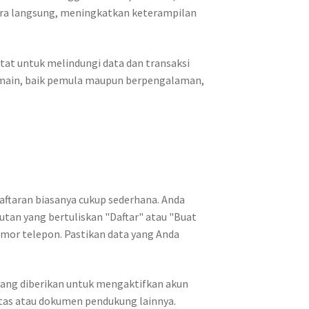
ara langsung, meningkatkan keterampilan
tat untuk melindungi data dan transaksi
pemain, baik pemula maupun berpengalaman,
aftaran biasanya cukup sederhana. Anda
utan yang bertuliskan "Daftar" atau "Buat
nomor telepon. Pastikan data yang Anda
i yang diberikan untuk mengaktifkan akun
itas atau dokumen pendukung lainnya.