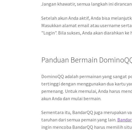
Jangan khawatir, semua langkah ini diranca
Setelah akun Anda aktif, Anda bisa melanjutk
Masukkan alamat email atau username serta k
"Login". Bila sukses, Anda akan diarahkan k
Panduan Bermain DominoQ
DominoQQ adalah permainan yang sangat pop
tertinggi dengan menggunakan dua kartu yan
pemenang. Untuk memulai, Anda harus mendaf
akun Anda dan mulai bermain.
Sementara itu, BandarQQ juga merupakan va
taruhan dari semua pemain yang lain.
Banda
ingin mencoba BandarQQ harus memilih situs