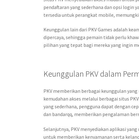
pendaftaran yang sederhana dan opsi login y
tersedia untuk perangkat mobile, memungkin
Keunggulan lain dari PKV Games adalah kea
dipercaya, sehingga pemain tidak perlu kha
pilihan yang tepat bagi mereka yang ingin
Keunggulan PKV dalam Per
PKV memberikan berbagai keunggulan yang m
kemudahan akses melalui berbagai situs PKV
yang sederhana, pengguna dapat dengan cepa
dan bandarqq, memberikan pengalaman ber
Selanjutnya, PKV menyediakan aplikasi yan
untuk memberikan kenyamanan serta kelancara