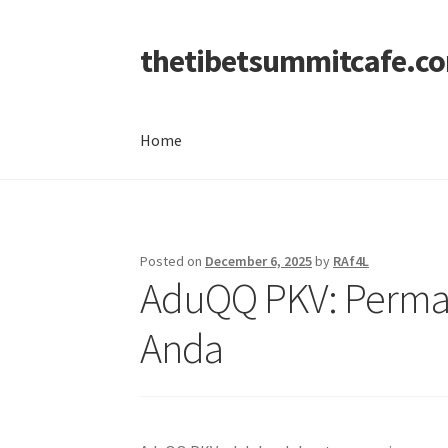
thetibetsummitcafe.c
Skip
Skip
to
to
navigation
content
Home
Home
Posted on
December 6, 2025
by
RAf4L
AduQQ PKV: Permai
Anda