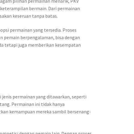
ragam pilihan permainan menarik, PKV
keterampilan bermain. Dari permainan
sakan keseruan tanpa batas.
opsi permainan yang tersedia. Proses
pun pemain berpengalaman, bisa dengan
nda tetapi juga memberikan kesempatan
 jenis permainan yang ditawarkan, seperti
ng. Permainan ini tidak hanya
katkan kemampuan mereka sambil bersenang-
ompetisi dengan pemain lain. Dengan proses