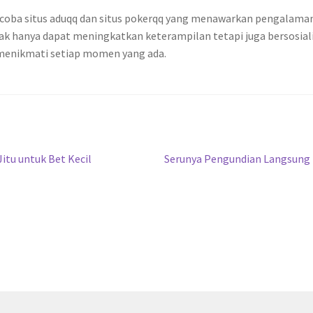
a situs aduqq dan situs pokerqq yang menawarkan pengalaman b
ak hanya dapat meningkatkan keterampilan tetapi juga bersosiali
menikmati setiap momen yang ada.
Next
Jitu untuk Bet Kecil
Serunya Pengundian Langsung 
post: