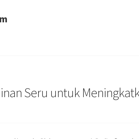
om
nan Seru untuk Meningkatk