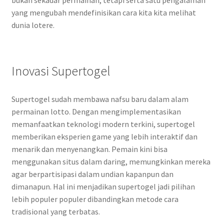
yang mengubah mendefinisikan cara kita kita melihat
dunia lotere.
Inovasi Supertogel
Supertogel sudah membawa nafsu baru dalam alam
permainan lotto. Dengan mengimplementasikan
memanfaatkan teknologi modern terkini, supertogel
memberikan eksperien game yang lebih interaktif dan
menarik dan menyenangkan. Pemain kini bisa
menggunakan situs dalam daring, memungkinkan mereka
agar berpartisipasi dalam undian kapanpun dan
dimanapun. Hal ini menjadikan supertogel jadi pilihan
lebih populer populer dibandingkan metode cara
tradisional yang terbatas.