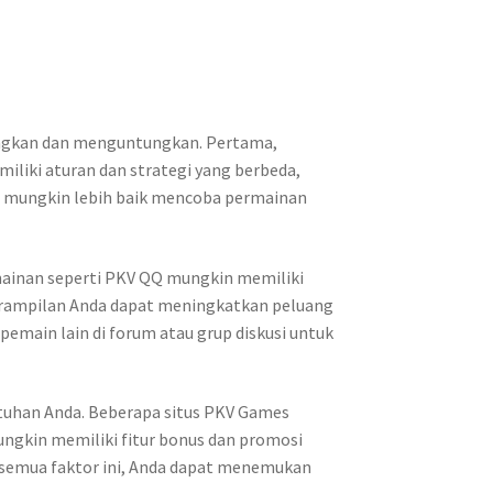
angkan dan menguntungkan. Pertama,
iliki aturan dan strategi yang berbeda,
, mungkin lebih baik mencoba permainan
mainan seperti PKV QQ mungkin memiliki
erampilan Anda dapat meningkatkan peluang
main lain di forum atau grup diskusi untuk
utuhan Anda. Beberapa situs PKV Games
ngkin memiliki fitur bonus dan promosi
emua faktor ini, Anda dapat menemukan