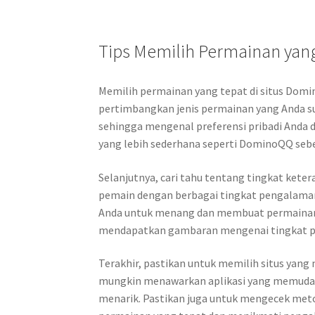
Tips Memilih Permainan yan
Memilih permainan yang tepat di situs Do
pertimbangkan jenis permainan yang Anda suk
sehingga mengenal preferensi pribadi Anda
yang lebih sederhana seperti DominoQQ sebe
Selanjutnya, cari tahu tentang tingkat ket
pemain dengan berbagai tingkat pengalaman
Anda untuk menang dan membuat permainan le
mendapatkan gambaran mengenai tingkat p
Terakhir, pastikan untuk memilih situs yang
mungkin menawarkan aplikasi yang memudahk
menarik. Pastikan juga untuk mengecek me