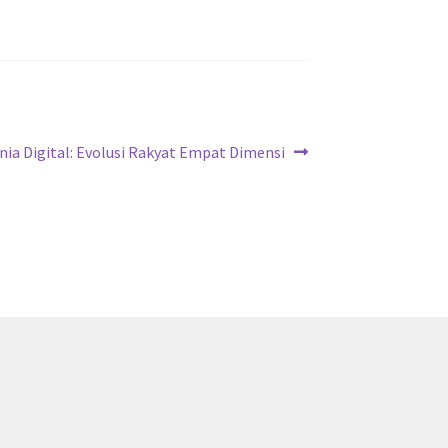
unia Digital: Evolusi Rakyat Empat Dimensi