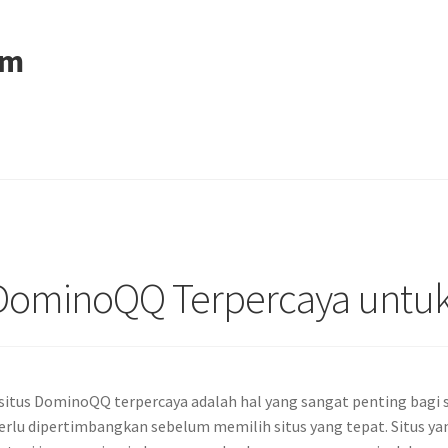
om
s DominoQQ Terpercaya untu
itus DominoQQ terpercaya adalah hal yang sangat penting bagi 
perlu dipertimbangkan sebelum memilih situs yang tepat. Situs y