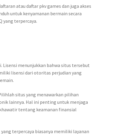
taran atau daftar pkv games dan juga akses
iunduh untuk kenyamanan bermain secara
Q yang terpercaya.
i. Lisensi menunjukkan bahwa situs tersebut
ki lisensi dari otoritas perjudian yang
pemain.
Pilihlah situs yang menawarkan pilihan
onik lainnya. Hal ini penting untuk menjaga
khawatir tentang keamanan finansial
Q yang terpercaya biasanya memiliki layanan