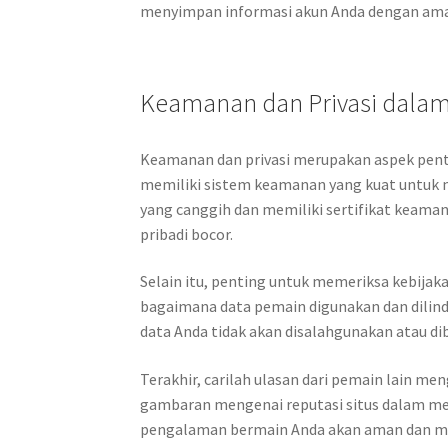
menyimpan informasi akun Anda dengan am
Keamanan dan Privasi dala
Keamanan dan privasi merupakan aspek penti
memiliki sistem keamanan yang kuat untuk m
yang canggih dan memiliki sertifikat keaman
pribadi bocor.
Selain itu, penting untuk memeriksa kebijak
bagaimana data pemain digunakan dan dilind
data Anda tidak akan disalahgunakan atau dib
Terakhir, carilah ulasan dari pemain lain m
gambaran mengenai reputasi situs dalam me
pengalaman bermain Anda akan aman dan 