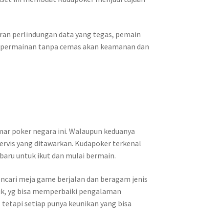
uran perlindungan data yang tegas, pemain
a permainan tanpa cemas akan keamanan dan
ar poker negara ini. Walaupun keduanya
rvis yang ditawarkan. Kudapoker terkenal
baru untuk ikut dan mulai bermain.
ncari meja game berjalan dan beragam jenis
ik, yg bisa memperbaiki pengalaman
tetapi setiap punya keunikan yang bisa