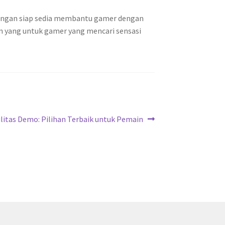
kungan siap sedia membantu gamer dengan
n yang untuk gamer yang mencari sensasi
ilitas Demo: Pilihan Terbaik untuk Pemain