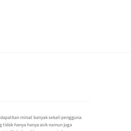
ndapatkan minat banyak sekali pengguna.
g tidak hanya hanya asik namun juga