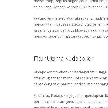
menantang. Bagi kalangan penggemar poker, 
telah kenal dengan konsep IDN Poker dan IDN
Kudapoker menyediakan akses yang mudah mas
menarik lainnya , segala ada di platform ini.
i
kesenangan tanpa harus khawatir akan masal
menjadi favorit di masyarakat pecinta judi po
Fitur Utama Kudapoker
Kudapoker memberikan berbagai fitur unggul
fitur yang sangat menonjol adalah tampilan
dapat dengan cepat mencari permainan yang m
Selain itu, Kudapoker juga mempersiapkan b
bermacam-macam jenis permainan poker dan 
mendapatkan sesuatu yang sesuai dengan se