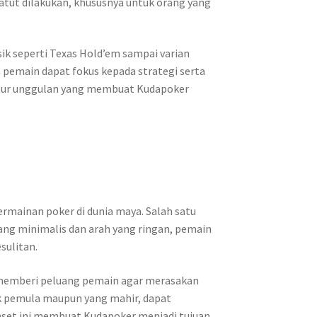
atut dilakukan, khususnya untuk orang yang
k seperti Texas Hold’em sampai varian
a pemain dapat fokus kepada strategi serta
-fitur unggulan yang membuat Kudapoker
mainan poker di dunia maya. Salah satu
ang minimalis dan arah yang ringan, pemain
sulitan.
g memberi peluang pemain agar merasakan
k pemula maupun yang mahir, dapat
aset ini membuat Kudapoker menjadi tujuan