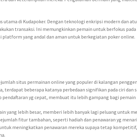
us utama di Kudapoker. Dengan teknologi enkripsi modern dan at
akukan transaksi. Ini memungkinkan pemain untuk berfokus pad
 platform yang andal dan aman untuk berkegiatan poker online.
jumlah situs permainan online yang populer di kalangan penggem
erdapat beberapa katanya perbedaan signifikan pada ciri dan se
p pendaftaran yg cepat, membuat itu lebih gampang bagi pemain 
in yang lebih besar, memberi lebih banyak lagi peluang untuk me
ejumlah fitur tambahan, seperti hadiah dan penawaran yg menar
a untuk meningkatkan penawaran mereka supaya tetap kompetitif, 
na.