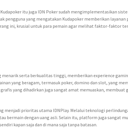
 Kudapoker itu juga IDN Poker sudah mengimplementasikan sist
nyak pengguna yang mengatakan Kudapoker memberikan layanan pel
ang ini, krusial untuk para pemain agar melihat faktor-faktor 
enarik serta berkualitas tinggi, memberikan experience gaming
mainan yang beragam, termasuk poker, domino dan slot, yang m
itas grafis yang dihadirkan juga sangat amat memuaskan, membu
 menjadi prioritas utama IDNPlay. Melalui teknologi perlindun
tau bermain dengan uang asli. Selain itu, platform juga sangat m
ndiri kapan saja dan di mana saja tanpa batasan.