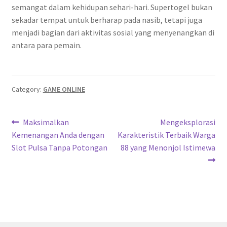
semangat dalam kehidupan sehari-hari. Supertogel bukan
sekadar tempat untuk berharap pada nasib, tetapi juga
menjadi bagian dari aktivitas sosial yang menyenangkan di
antara para pemain.
Category:
GAME ONLINE
Post
Previous
Next
Maksimalkan
Mengeksplorasi
post:
post:
Kemenangan Anda dengan
Karakteristik Terbaik Warga
navigation
Slot Pulsa Tanpa Potongan
88 yang Menonjol Istimewa