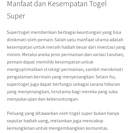
Manfaat dan Kesempatan Togel
Super
Supertogel memberikan berbagai keuntungan yang bisa
dinikmati oleh pemain. Salah satu manfaat utama adalah
kesempatan untuk meraih hadiah besar dari investasi yang
minim. Melalui aneka jenis permainan dan variasi taruhan,
pemain dapat memiliki kesempatan untuk
mengoptimalkan strategi permainan, sambil menikmati
pengalaman bermain yang menyenangkan. Selain itu,
supertogel juga dapat berfungsi sebagai sarana hiburan
yang menyenangkan, terutama bagi mereka yang suka
menyukai ujian dan keberuntungan.
Peluang yang ditawarkan oleh togel super bukan hanya
seputar hadiah uang, melainkan juga mencakup
kemungkinan untuk mengembangkan komunitas.