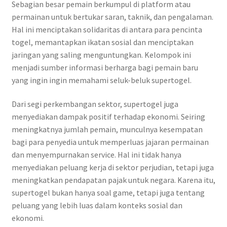
Sebagian besar pemain berkumpul di platform atau
permainan untuk bertukar saran, taknik, dan pengalaman.
Hal ini menciptakan solidaritas di antara para pencinta
togel, memantapkan ikatan sosial dan menciptakan
jaringan yang saling menguntungkan. Kelompok ini
menjadi sumber informasi berharga bagi pemain baru
yang ingin ingin memahami seluk-beluk supertogel.
Dari segi perkembangan sektor, supertogel juga
menyediakan dampak positif terhadap ekonomi. Seiring
meningkatnya jumlah pemain, munculnya kesempatan
bagi para penyedia untuk memperluas jajaran permainan
dan menyempurnakan service. Hal ini tidak hanya
menyediakan peluang kerja di sektor perjudian, tetapi juga
meningkatkan pendapatan pajak untuk negara. Karena itu,
supertogel bukan hanya soal game, tetapi juga tentang
peluang yang lebih luas dalam konteks sosial dan
ekonomi.