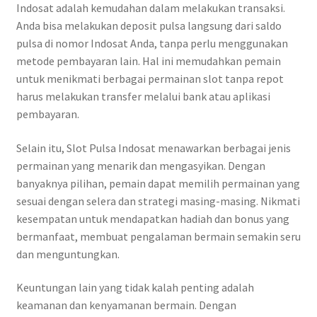
Indosat adalah kemudahan dalam melakukan transaksi.
Anda bisa melakukan deposit pulsa langsung dari saldo
pulsa di nomor Indosat Anda, tanpa perlu menggunakan
metode pembayaran lain. Hal ini memudahkan pemain
untuk menikmati berbagai permainan slot tanpa repot
harus melakukan transfer melalui bank atau aplikasi
pembayaran.
Selain itu, Slot Pulsa Indosat menawarkan berbagai jenis
permainan yang menarik dan mengasyikan. Dengan
banyaknya pilihan, pemain dapat memilih permainan yang
sesuai dengan selera dan strategi masing-masing. Nikmati
kesempatan untuk mendapatkan hadiah dan bonus yang
bermanfaat, membuat pengalaman bermain semakin seru
dan menguntungkan.
Keuntungan lain yang tidak kalah penting adalah
keamanan dan kenyamanan bermain. Dengan