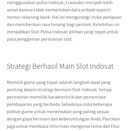
menggunakan pulsa Indosat, transaksi menjadi lebih
aman karena tidak memerlukan data pribadi seperti
nomor rekening bank. Hal ini mengurangi risiko penipuan
dan memberikan rasa tenang bagi pemain. Kelebihan ini
menjadikan Slot Pulsa Indosat pilihan yang tepat untuk
para penggemar permainan slot.
Strategi Berhasil Main Slot Indosat
Memilih game yang tepat adalah langkah awal yang
penting dalam strategi bermain Slot Indosat. Setiap
permainan memiliki karakteristik dan persentase
pembayaran yang berbeda. Sebaiknya coba beberapa
pilihan game untuk menemukan yang paling sesuai
dengan gaya bermain dan keberuntungan Anda. Pastikan
juga untuk membaca informasi mengenai tema dan fitur