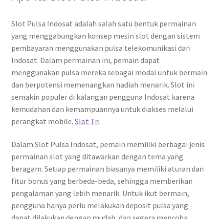
Slot Pulsa Indosat adalah salah satu bentuk permainan
yang menggabungkan konsep mesin slot dengan sistem
pembayaran menggunakan pulsa telekomunikasi dari
Indosat. Dalam permainan ini, pemain dapat
menggunakan pulsa mereka sebagai modal untuk bermain
dan berpotensi memenangkan hadiah menarik. Slot ini
semakin populer di kalangan pengguna Indosat karena
kemudahan dan kemampuannya untuk diakses melalui
perangkat mobile.
Slot Tri
Dalam Slot Pulsa Indosat, pemain memiliki berbagai jenis
permainan slot yang ditawarkan dengan tema yang
beragam. Setiap permainan biasanya memiliki aturan dan
fitur bonus yang berbeda-beda, sehingga memberikan
pengalaman yang lebih menarik. Untuk ikut bermain,
pengguna hanya perlu melakukan deposit pulsa yang
dapat dilakukan dengan mudah, dan segera mencoba