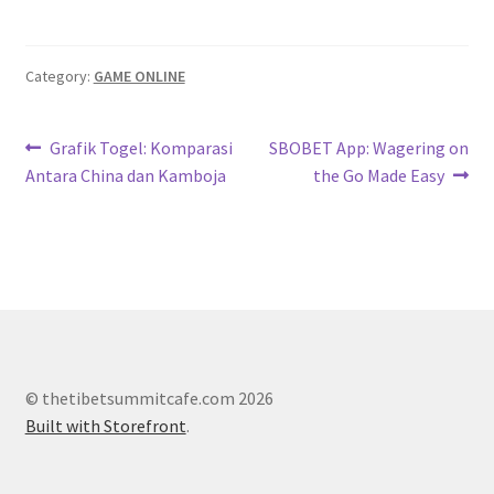
Category:
GAME ONLINE
Post
Previous
Next
Grafik Togel: Komparasi
SBOBET App: Wagering on
post:
post:
Antara China dan Kamboja
the Go Made Easy
navigation
© thetibetsummitcafe.com 2026
Built with Storefront
.