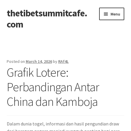
thetibetsummitcafe.
Skip
Skip
Menu
to
to
com
navigation
content
Home
Posted on
March 14, 2026
by
RAf4L
Grafik Lotere:
Perbandingan Antar
China dan Kamboja
Dalam dunia togel, informasi dan hasil pengundian draw