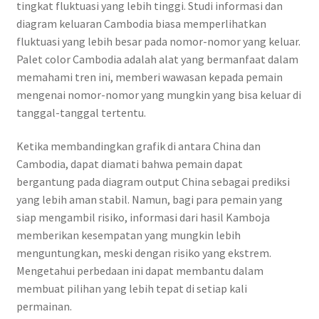
tingkat fluktuasi yang lebih tinggi. Studi informasi dan
diagram keluaran Cambodia biasa memperlihatkan
fluktuasi yang lebih besar pada nomor-nomor yang keluar.
Palet color Cambodia adalah alat yang bermanfaat dalam
memahami tren ini, memberi wawasan kepada pemain
mengenai nomor-nomor yang mungkin yang bisa keluar di
tanggal-tanggal tertentu.
Ketika membandingkan grafik di antara China dan
Cambodia, dapat diamati bahwa pemain dapat
bergantung pada diagram output China sebagai prediksi
yang lebih aman stabil. Namun, bagi para pemain yang
siap mengambil risiko, informasi dari hasil Kamboja
memberikan kesempatan yang mungkin lebih
menguntungkan, meski dengan risiko yang ekstrem.
Mengetahui perbedaan ini dapat membantu dalam
membuat pilihan yang lebih tepat di setiap kali
permainan.