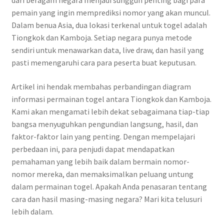
dari beragam negara menjadi sungguh penting bagi para
pemain yang ingin memprediksi nomor yang akan muncul.
Dalam benua Asia, dua lokasi terkenal untuk togel adalah
Tiongkok dan Kamboja. Setiap negara punya metode
sendiri untuk menawarkan data, live draw, dan hasil yang
pasti memengaruhi cara para peserta buat keputusan.
Artikel ini hendak membahas perbandingan diagram
informasi permainan togel antara Tiongkok dan Kamboja.
Kami akan mengamati lebih dekat sebagaimana tiap-tiap
bangsa menyuguhkan pengundian langsung, hasil, dan
faktor-faktor lain yang penting. Dengan mempelajari
perbedaan ini, para penjudi dapat mendapatkan
pemahaman yang lebih baik dalam bermain nomor-
nomor mereka, dan memaksimalkan peluang untung
dalam permainan togel. Apakah Anda penasaran tentang
cara dan hasil masing-masing negara? Mari kita telusuri
lebih dalam.