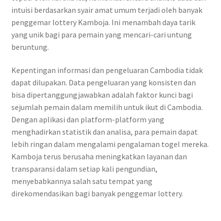
intuisi berdasarkan syair amat umum terjadi oleh banyak
penggemar lottery Kamboja. Ini menambah daya tarik
yang unik bagi para pemain yang mencari-cari untung
beruntung.
Kepentingan informasi dan pengeluaran Cambodia tidak
dapat dilupakan. Data pengeluaran yang konsisten dan
bisa dipertanggungjawabkan adalah faktor kunci bagi
sejumlah pemain dalam memilih untuk ikut di Cambodia.
Dengan aplikasi dan platform-platform yang
menghadirkan statistik dan analisa, para pemain dapat
lebih ringan dalam mengalami pengalaman togel mereka.
Kamboja terus berusaha meningkatkan layanan dan
transparansi dalam setiap kali pengundian,
menyebabkannya salah satu tempat yang
direkomendasikan bagi banyak penggemar lottery.