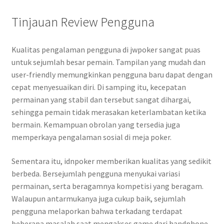
Tinjauan Review Pengguna
Kualitas pengalaman pengguna di jwpoker sangat puas
untuk sejumlah besar pemain. Tampilan yang mudah dan
user-friendly memungkinkan pengguna baru dapat dengan
cepat menyesuaikan diri. Di samping itu, kecepatan
permainan yang stabil dan tersebut sangat dihargai,
sehingga pemain tidak merasakan keterlambatan ketika
bermain. Kemampuan obrolan yang tersedia juga
memperkaya pengalaman sosial di meja poker.
Sementara itu, idnpoker memberikan kualitas yang sedikit
berbeda. Bersejumlah pengguna menyukai variasi
permainan, serta beragamnya kompetisi yang beragam.
Walaupun antarmukanya juga cukup baik, sejumlah
pengguna melaporkan bahwa terkadang terdapat
beberapa masalah saat mengakses game dari handphone.