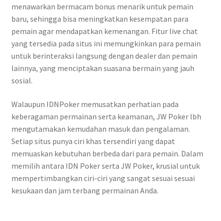
menawarkan bermacam bonus menarik untuk pemain
baru, sehingga bisa meningkatkan kesempatan para
pemain agar mendapatkan kemenangan. Fitur live chat
yang tersedia pada situs ini memungkinkan para pemain
untuk berinteraksi langsung dengan dealer dan pemain
lainnya, yang menciptakan suasana bermain yang jauh
sosial.
Walaupun IDNPoker memusatkan perhatian pada
keberagaman permainan serta keamanan, JW Poker lbh
mengutamakan kemudahan masuk dan pengalaman.
Setiap situs punya ciri khas tersendiri yang dapat
memuaskan kebutuhan berbeda dari para pemain. Dalam
memilih antara IDN Poker serta JW Poker, krusial untuk
mempertimbangkan ciri-ciri yang sangat sesuai sesuai
kesukaan dan jam terbang permainan Anda.