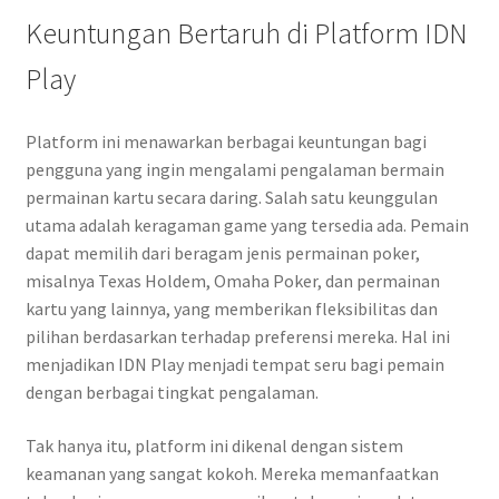
Keuntungan Bertaruh di Platform IDN
Play
Platform ini menawarkan berbagai keuntungan bagi
pengguna yang ingin mengalami pengalaman bermain
permainan kartu secara daring. Salah satu keunggulan
utama adalah keragaman game yang tersedia ada. Pemain
dapat memilih dari beragam jenis permainan poker,
misalnya Texas Holdem, Omaha Poker, dan permainan
kartu yang lainnya, yang memberikan fleksibilitas dan
pilihan berdasarkan terhadap preferensi mereka. Hal ini
menjadikan IDN Play menjadi tempat seru bagi pemain
dengan berbagai tingkat pengalaman.
Tak hanya itu, platform ini dikenal dengan sistem
keamanan yang sangat kokoh. Mereka memanfaatkan