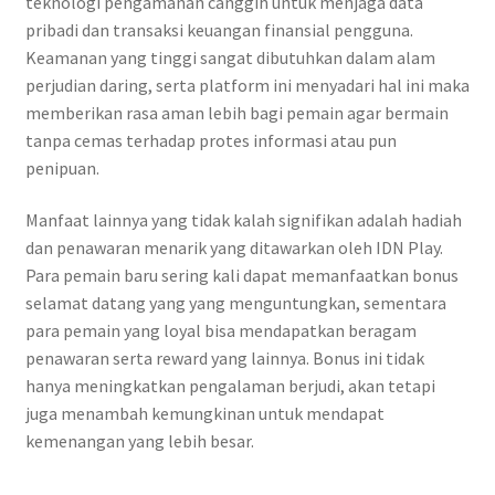
teknologi pengamanan canggih untuk menjaga data
pribadi dan transaksi keuangan finansial pengguna.
Keamanan yang tinggi sangat dibutuhkan dalam alam
perjudian daring, serta platform ini menyadari hal ini maka
memberikan rasa aman lebih bagi pemain agar bermain
tanpa cemas terhadap protes informasi atau pun
penipuan.
Manfaat lainnya yang tidak kalah signifikan adalah hadiah
dan penawaran menarik yang ditawarkan oleh IDN Play.
Para pemain baru sering kali dapat memanfaatkan bonus
selamat datang yang yang menguntungkan, sementara
para pemain yang loyal bisa mendapatkan beragam
penawaran serta reward yang lainnya. Bonus ini tidak
hanya meningkatkan pengalaman berjudi, akan tetapi
juga menambah kemungkinan untuk mendapat
kemenangan yang lebih besar.