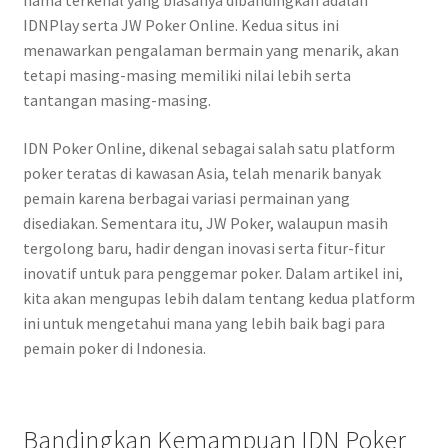
nama terkenal yang biasanya dibandingkan adalah
IDNPlay serta JW Poker Online. Kedua situs ini
menawarkan pengalaman bermain yang menarik, akan
tetapi masing-masing memiliki nilai lebih serta
tantangan masing-masing.
IDN Poker Online, dikenal sebagai salah satu platform
poker teratas di kawasan Asia, telah menarik banyak
pemain karena berbagai variasi permainan yang
disediakan. Sementara itu, JW Poker, walaupun masih
tergolong baru, hadir dengan inovasi serta fitur-fitur
inovatif untuk para penggemar poker. Dalam artikel ini,
kita akan mengupas lebih dalam tentang kedua platform
ini untuk mengetahui mana yang lebih baik bagi para
pemain poker di Indonesia.
Bandingkan Kemampuan IDN Poker