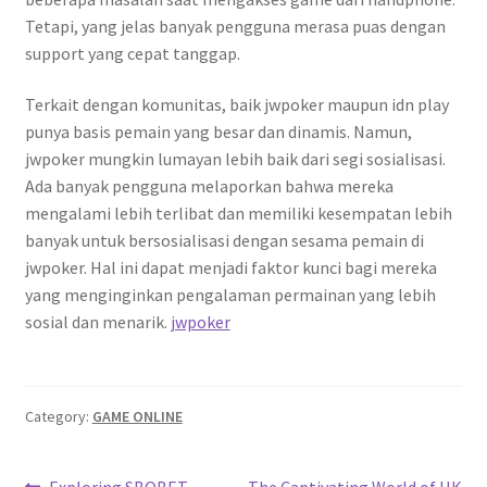
Tetapi, yang jelas banyak pengguna merasa puas dengan
support yang cepat tanggap.
Terkait dengan komunitas, baik jwpoker maupun idn play
punya basis pemain yang besar dan dinamis. Namun,
jwpoker mungkin lumayan lebih baik dari segi sosialisasi.
Ada banyak pengguna melaporkan bahwa mereka
mengalami lebih terlibat dan memiliki kesempatan lebih
banyak untuk bersosialisasi dengan sesama pemain di
jwpoker. Hal ini dapat menjadi faktor kunci bagi mereka
yang menginginkan pengalaman permainan yang lebih
sosial dan menarik.
jwpoker
Category:
GAME ONLINE
Previous
Next
Exploring SBOBET
The Captivating World of HK