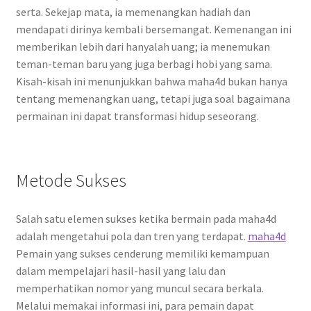
serta. Sekejap mata, ia memenangkan hadiah dan
mendapati dirinya kembali bersemangat. Kemenangan ini
memberikan lebih dari hanyalah uang; ia menemukan
teman-teman baru yang juga berbagi hobi yang sama.
Kisah-kisah ini menunjukkan bahwa maha4d bukan hanya
tentang memenangkan uang, tetapi juga soal bagaimana
permainan ini dapat transformasi hidup seseorang.
Metode Sukses
Salah satu elemen sukses ketika bermain pada maha4d
adalah mengetahui pola dan tren yang terdapat.
maha4d
Pemain yang sukses cenderung memiliki kemampuan
dalam mempelajari hasil-hasil yang lalu dan
memperhatikan nomor yang muncul secara berkala.
Melalui memakai informasi ini, para pemain dapat