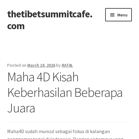
thetibetsummitcafe.
Skip
Skip
Menu
to
to
com
navigation
content
Home
Posted on
March 18, 2026
by
RAf4L
Maha 4D Kisah
Keberhasilan Beberapa
Juara
Maha4D sudah muncul sebagai fokus di kalangan