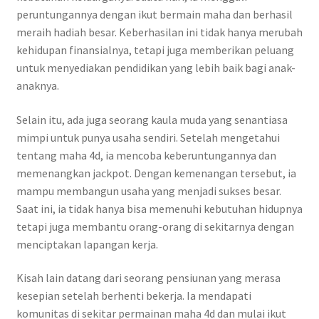
peruntungannya dengan ikut bermain maha dan berhasil
meraih hadiah besar. Keberhasilan ini tidak hanya merubah
kehidupan finansialnya, tetapi juga memberikan peluang
untuk menyediakan pendidikan yang lebih baik bagi anak-
anaknya.
Selain itu, ada juga seorang kaula muda yang senantiasa
mimpi untuk punya usaha sendiri. Setelah mengetahui
tentang maha 4d, ia mencoba keberuntungannya dan
memenangkan jackpot. Dengan kemenangan tersebut, ia
mampu membangun usaha yang menjadi sukses besar.
Saat ini, ia tidak hanya bisa memenuhi kebutuhan hidupnya
tetapi juga membantu orang-orang di sekitarnya dengan
menciptakan lapangan kerja.
Kisah lain datang dari seorang pensiunan yang merasa
kesepian setelah berhenti bekerja. Ia mendapati
komunitas di sekitar permainan maha 4d dan mulai ikut