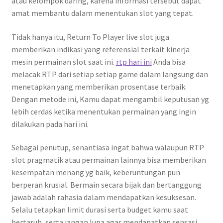
atau kelompok daring, karena informasi tersebut dapat
amat membantu dalam menentukan slot yang tepat.
Tidak hanya itu, Return To Player live slot juga
memberikan indikasi yang referensial terkait kinerja
mesin permainan slot saat ini.
rtp hari ini
Anda bisa
melacak RTP dari setiap setiap game dalam langsung dan
menetapkan yang memberikan prosentase terbaik.
Dengan metode ini, Kamu dapat mengambil keputusan yg
lebih cerdas ketika menentukan permainan yang ingin
dilakukan pada hari ini.
Sebagai penutup, senantiasa ingat bahwa walaupun RTP
slot pragmatik atau permainan lainnya bisa memberikan
kesempatan menang yg baik, keberuntungan pun
berperan krusial. Bermain secara bijak dan bertanggung
jawab adalah rahasia dalam mendapatkan kesuksesan.
Selalu tetapkan limit durasi serta budget kamu saat
bertaruh, serta jangan lupa agar mendapatkan sensasi