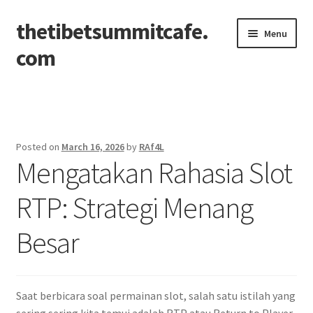
thetibetsummitcafe.
Skip
Skip
Menu
to
to
com
navigation
content
Home
Posted on
March 16, 2026
by
RAf4L
Mengatakan Rahasia Slot
RTP: Strategi Menang
Besar
Saat berbicara soal permainan slot, salah satu istilah yang