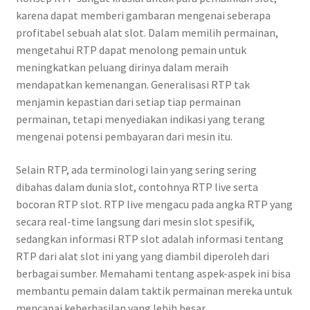
karena dapat memberi gambaran mengenai seberapa
profitabel sebuah alat slot. Dalam memilih permainan,
mengetahui RTP dapat menolong pemain untuk
meningkatkan peluang dirinya dalam meraih
mendapatkan kemenangan. Generalisasi RTP tak
menjamin kepastian dari setiap tiap permainan
permainan, tetapi menyediakan indikasi yang terang
mengenai potensi pembayaran dari mesin itu.
Selain RTP, ada terminologi lain yang sering sering
dibahas dalam dunia slot, contohnya RTP live serta
bocoran RTP slot. RTP live mengacu pada angka RTP yang
secara real-time langsung dari mesin slot spesifik,
sedangkan informasi RTP slot adalah informasi tentang
RTP dari alat slot ini yang yang diambil diperoleh dari
berbagai sumber. Memahami tentang aspek-aspek ini bisa
membantu pemain dalam taktik permainan mereka untuk
mencapai keberhasilan yang lebih besar.