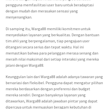
pengguna memfasilitasi user baru untuk beradaptasi
dengan mudah dan merasakan sensasi yang
menyenangkan.
Di samping itu, Warga88 memiliki komitmen untuk
menyediakan layanan yang berkualitas. Dengan bantuan
tim ahli yang berpengalaman, tiap pengajuan user
ditangani secara serius dan tepat waktu. Hal ini
memastikan bahwa para pelanggan merasa senang dan
meraih nilai maksimal dari setiap interaksi yang mereka
jalani dengan Warga88.
Keunggulan lain dari Warga88 adalah adanya tawaran yang
bervariasi dan fleksibel. Pengguna dapat mengatur pilihan
mereka berdasarkan dengan preferensi dan budget
mereka sendiri. Dengan banyaknya layanan yang
ditawarkan, Warga88 adalah jawaban pintar yang dapat
dipercaya untuk memuaskan beragam kebutuhan di