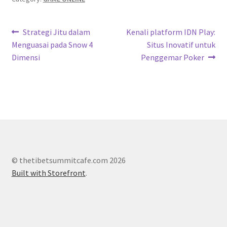
Post
Previous
Next
Strategi Jitu dalam
Kenali platform IDN Play:
post:
post:
Menguasai pada Snow 4
Situs Inovatif untuk
navigation
Dimensi
Penggemar Poker
© thetibetsummitcafe.com 2026
Built with Storefront
.