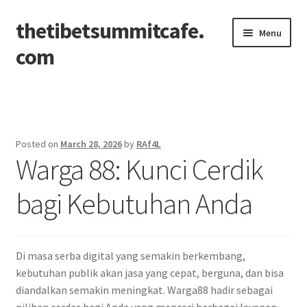
thetibetsummitcafe.
Skip
Skip
Menu
to
to
com
navigation
content
Home
Posted on
March 28, 2026
by
RAf4L
Warga 88: Kunci Cerdik
bagi Kebutuhan Anda
Di masa serba digital yang semakin berkembang,
kebutuhan publik akan jasa yang cepat, berguna, dan bisa
diandalkan semakin meningkat. Warga88 hadir sebagai