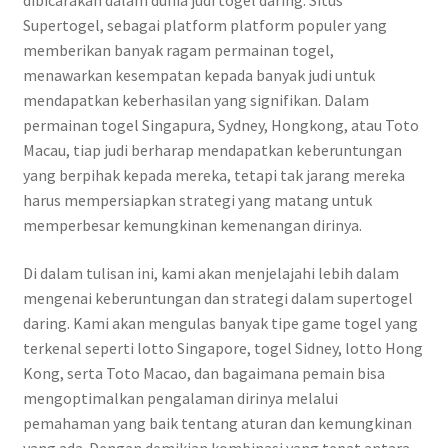
dibicarakan dalam dunia judi togel daring. Situs
Supertogel, sebagai platform platform populer yang
memberikan banyak ragam permainan togel,
menawarkan kesempatan kepada banyak judi untuk
mendapatkan keberhasilan yang signifikan. Dalam
permainan togel Singapura, Sydney, Hongkong, atau Toto
Macau, tiap judi berharap mendapatkan keberuntungan
yang berpihak kepada mereka, tetapi tak jarang mereka
harus mempersiapkan strategi yang matang untuk
memperbesar kemungkinan kemenangan dirinya.
Di dalam tulisan ini, kami akan menjelajahi lebih dalam
mengenai keberuntungan dan strategi dalam supertogel
daring. Kami akan mengulas banyak tipe game togel yang
terkenal seperti lotto Singapore, togel Sidney, lotto Hong
Kong, serta Toto Macao, dan bagaimana pemain bisa
mengoptimalkan pengalaman dirinya melalui
pemahaman yang baik tentang aturan dan kemungkinan
yang ada. Dengan demikian kombinasi yang tepat antara