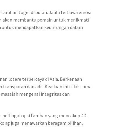
taruhan togel di bulan. Jauhi terbawa emosi
ngan akan membantu pemain untuk menikmati
nan untuk mendapatkan keuntungan dalam
an lotere terpercaya di Asia. Berkenaan
transparan dan adil. Keadaan ini tidak sama
i masalah mengenai integritas dan
an pelbagai opsi taruhan yang mencakup 4D,
ongkong juga menawarkan beragam pilihan,