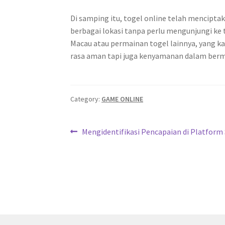
Di samping itu, togel online telah mencipta
berbagai lokasi tanpa perlu mengunjungi ke 
Macau atau permainan togel lainnya, yang k
rasa aman tapi juga kenyamanan dalam berm
Category:
GAME ONLINE
Post
Previous
Mengidentifikasi Pencapaian di Platform 
post:
navigation