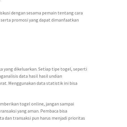
iskusi dengan sesama pemain tentang cara
 serta promosi yang dapat dimanfaatkan
yang dikeluarkan. Setiap tipe togel, seperti
analisis data hasil hasil undian
t. Menggunakan data statistik ini bisa
emberikan togel online, jangan sampai
 transaksi yang aman. Pembaca bisa
 dan transaksi pun harus menjadi prioritas