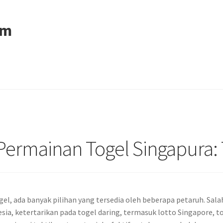
om
ermainan Togel Singapura: T
el, ada banyak pilihan yang tersedia oleh beberapa petaruh. Sala
sia, ketertarikan pada togel daring, termasuk lotto Singapore, t