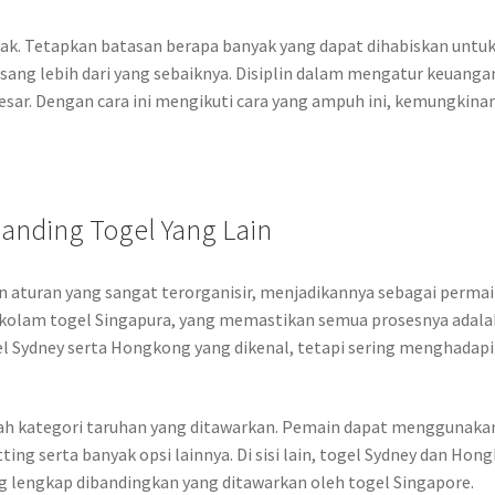
ak. Tetapkan batasan berapa banyak yang dapat dihabiskan untuk 
asang lebih dari yang sebaiknya. Disiplin dalam mengatur keua
esar. Dengan cara ini mengikuti cara yang ampuh ini, kemungki
anding Togel Yang Lain
 aturan yang sangat terorganisir, menjadikannya sebagai permain
 kolam togel Singapura, yang memastikan semua prosesnya adalah 
el Sydney serta Hongkong yang dikenal, tetapi sering menghadap
dalah kategori taruhan yang ditawarkan. Pemain dapat menggunak
ting serta banyak opsi lainnya. Di sisi lain, togel Sydney dan H
 lengkap dibandingkan yang ditawarkan oleh togel Singapore.