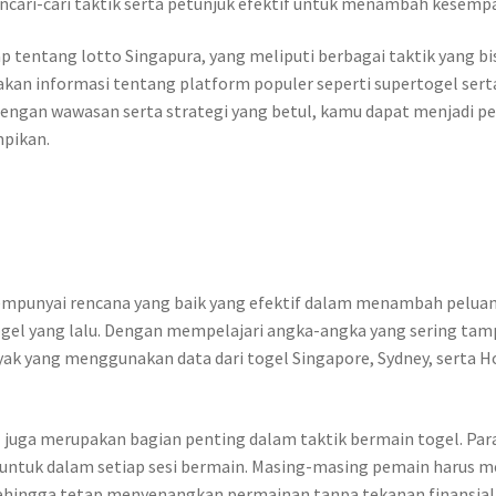
ari-cari taktik serta petunjuk efektif untuk menambah kesempat
p tentang lotto Singapura, yang meliputi berbagai taktik yang
ediakan informasi tentang platform populer seperti supertogel se
engan wawasan serta strategi yang betul, kamu dapat menjadi pen
pikan.
mpunyai rencana yang baik yang efektif dalam menambah peluang
ogel yang lalu. Dengan mempelajari angka-angka yang sering tamp
nyak yang menggunakan data dari togel Singapore, Sydney, serta
dal juga merupakan bagian penting dalam taktik bermain togel. P
untuk dalam setiap sesi bermain. Masing-masing pemain harus memi
ehingga tetap menyenangkan permainan tanpa tekanan finansial