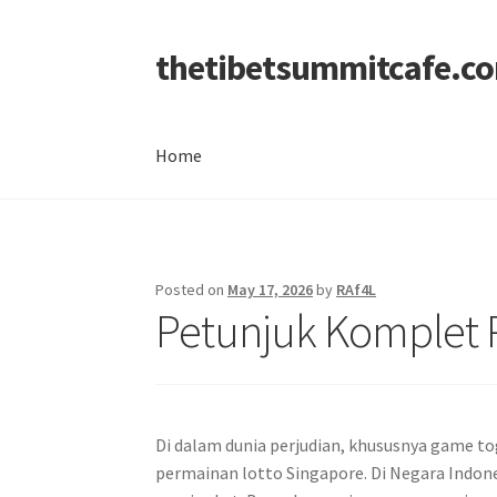
thetibetsummitcafe.c
Skip
Skip
to
to
navigation
content
Home
Home
Posted on
May 17, 2026
by
RAf4L
Petunjuk Komplet P
Di dalam dunia perjudian, khususnya game tog
permainan lotto Singapore. Di Negara Indone