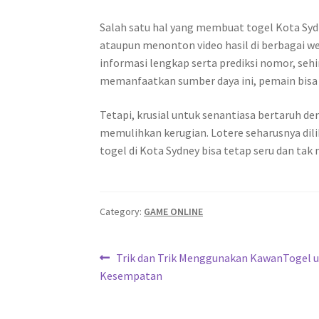
Salah satu hal yang membuat togel Kota Syd
ataupun menonton video hasil di berbagai we
informasi lengkap serta prediksi nomor, se
memanfaatkan sumber daya ini, pemain bis
Tetapi, krusial untuk senantiasa bertaruh d
memulihkan kerugian. Lotere seharusnya dil
togel di Kota Sydney bisa tetap seru dan tak
Category:
GAME ONLINE
Post
Previous
Trik dan Trik Menggunakan KawanTogel 
post:
Kesempatan
navigation