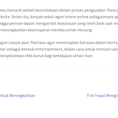
ney menarik adalah keterbukaan dalam proses pengundian. Para pe
bsite. Selain itu, banyak sekali agen lotere online sebagaimana
hingga pemain dapat mengambil keputusan yang lebih baik saat me
a meningkatkan kesempatan mereka untuk menang.
engan masuk akal. Pastikan agar menetapkan batasan dalam bertar
ihat sebagai bentuk entertainment, bukan cara untuk mencari u
 menyebabkan efek buruk bagi kehidupan sehari-hari.
Next
untuk Meningkatkan
Trik Tepat Meng
post: