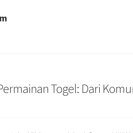
om
ermainan Togel: Dari Komun