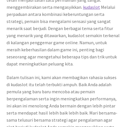
telah menjadi salah satu permainan yang sangat
menggembirakan serta mengasyikkan.
kudaslot
Melalui
perpaduan antara kombinasi keberuntungan serta
strategi, pemain bisa mengalami sensasi yang sangat
menarik saat berjudi. Dengan berbagai tema serta fitur
yang menarik yang ditawarkan, kudaslot semakin terkenal
di kalangan penggemar game online. Namun, untuk
meraih keberhasilan dalam game ini, penting bagi
seseorang agar mengetahui beberapa tips dan trik untuk
dapat meningkatkan peluang kita.
Dalam tulisan ini, kami akan membagikan rahasia sukses
di kudaslot itu telah terbukti ampuh. Baik Anda adalah
pemula yang baru baru mencoba atau pemain
berpengalaman serta ingin meningkatkan performanya,
ini akan ini menolong Anda bermain dengan lebih pintar
serta mendapat hasil lebih baik lebih baik. Mari bersama-
sama telusuri bersama strategi agar pengalaman agar
slot berjudi kudaslot Anda semakin mengasyikkan serta