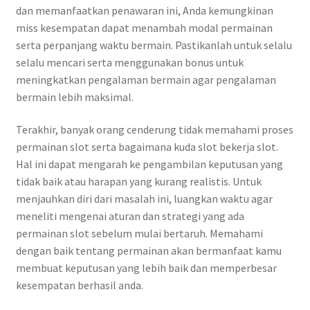
dan memanfaatkan penawaran ini, Anda kemungkinan
miss kesempatan dapat menambah modal permainan
serta perpanjang waktu bermain. Pastikanlah untuk selalu
selalu mencari serta menggunakan bonus untuk
meningkatkan pengalaman bermain agar pengalaman
bermain lebih maksimal.
Terakhir, banyak orang cenderung tidak memahami proses
permainan slot serta bagaimana kuda slot bekerja slot.
Hal ini dapat mengarah ke pengambilan keputusan yang
tidak baik atau harapan yang kurang realistis. Untuk
menjauhkan diri dari masalah ini, luangkan waktu agar
meneliti mengenai aturan dan strategi yang ada
permainan slot sebelum mulai bertaruh. Memahami
dengan baik tentang permainan akan bermanfaat kamu
membuat keputusan yang lebih baik dan memperbesar
kesempatan berhasil anda.