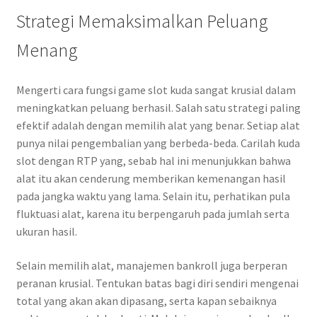
Strategi Memaksimalkan Peluang
Menang
Mengerti cara fungsi game slot kuda sangat krusial dalam
meningkatkan peluang berhasil. Salah satu strategi paling
efektif adalah dengan memilih alat yang benar. Setiap alat
punya nilai pengembalian yang berbeda-beda. Carilah kuda
slot dengan RTP yang, sebab hal ini menunjukkan bahwa
alat itu akan cenderung memberikan kemenangan hasil
pada jangka waktu yang lama. Selain itu, perhatikan pula
fluktuasi alat, karena itu berpengaruh pada jumlah serta
ukuran hasil.
Selain memilih alat, manajemen bankroll juga berperan
peranan krusial. Tentukan batas bagi diri sendiri mengenai
total yang akan akan dipasang, serta kapan sebaiknya