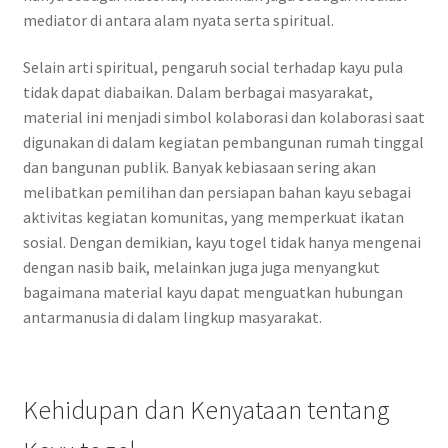
mediator di antara alam nyata serta spiritual.
Selain arti spiritual, pengaruh social terhadap kayu pula
tidak dapat diabaikan. Dalam berbagai masyarakat,
material ini menjadi simbol kolaborasi dan kolaborasi saat
digunakan di dalam kegiatan pembangunan rumah tinggal
dan bangunan publik. Banyak kebiasaan sering akan
melibatkan pemilihan dan persiapan bahan kayu sebagai
aktivitas kegiatan komunitas, yang memperkuat ikatan
sosial. Dengan demikian, kayu togel tidak hanya mengenai
dengan nasib baik, melainkan juga juga menyangkut
bagaimana material kayu dapat menguatkan hubungan
antarmanusia di dalam lingkup masyarakat.
Kehidupan dan Kenyataan tentang