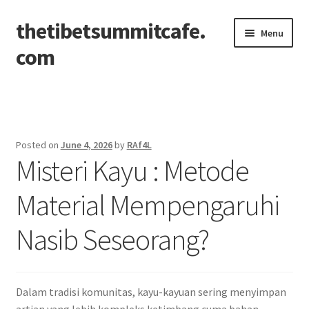
thetibetsummitcafe.
Skip
Skip
Menu
to
to
com
navigation
content
Home
Posted on
June 4, 2026
by
RAf4L
Misteri Kayu : Metode
Material Mempengaruhi
Nasib Seseorang?
Dalam tradisi komunitas, kayu-kayuan sering menyimpan