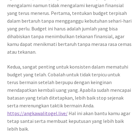
mengalami namun tidak mengalami kerugian finansial
yang terus menerus. Pertama, tentukan budget terpisah
dalam bertaruh tanpa mengganggu kebutuhan sehari-hari
yang perlu. Budget ini harus adalah jumlah yang bisa
dihabiskan tanpa menimbulkan tekanan finansial, agar
kamu dapat menikmati bertaruh tanpa merasa rasa cemas
atau tekanan.
Kedua, sangat penting untuk konsisten dalam mematuhi
budget yang telah. Cobalah untuk tidak terpicu untuk
terus bermain setelah berpupu dengan keinginan
mendapatkan kembali uang yang. Apabila sudah mencapai
batasan yang telah ditetapkan, lebih baik stop sejenak
serta merenungkan taktik bermain Anda.
https://angkawalitogel.live/
Hal ini akan bantu kamu agar
tetap santai serta membuat keputusan yang lebih baik
lebih baik.