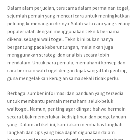
Dalam alam perjudian, terutama dalam permainan togel,
sejumlah pemain yang mencari cara untuk meningkatkan
peluang kemenangan dirinya. Salah satu cara yang sedang
populer ialah dengan menggunakan teknik bernama
dikenal sebagai wali togel. Teknik ini bukan hanya
bergantung pada keberuntungan, melainkan juga
menggunakan strategi dan analisis secara lebih
mendalam. Untuk para pemula, memahami konsep dan
cara bermain wali togel dengan bijak sangatlah penting
guna mengelakkan kerugian sama sekali tidak perlu.
Berbagai sumber informasi dan panduan yang tersedia
untuk membantu pemain memahami seluk-beluk
walitogel. Namun, penting agar diingat bahwa bermain
secara bijak memerlukan kedisiplinan dan pengetahuan
yang. Dalam artikel ini, kami akan membahas langkah-
langkah dan tips yang bisa dapat digunakan dalam
bermain wali togel secara efektif, serta cara membuat