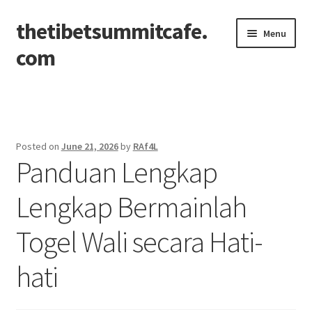
thetibetsummitcafe.
Skip
Skip
Menu
to
to
com
navigation
content
Home
Posted on
June 21, 2026
by
RAf4L
Panduan Lengkap
Lengkap Bermainlah
Togel Wali secara Hati-
hati