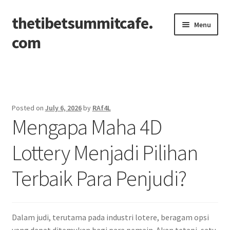
thetibetsummitcafe.
Skip
Skip
Menu
to
to
com
navigation
content
Home
Posted on
July 6, 2026
by
RAf4L
Mengapa Maha 4D
Lottery Menjadi Pilihan
Terbaik Para Penjudi?
Dalam judi, terutama pada industri lotere, beragam opsi