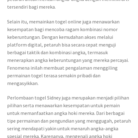
tersendiri bagi mereka.
Selain itu, memainkan togel online juga menawarkan
kesempatan bagi mencoba ragam kombinasi nomor
keberuntungan. Dengan kemudahan akses melalui
platform digital, petaruh bisa secara cepat menguji
berbagai taktik dan kombinasi angka, termasuk
menerapkan angka keberuntungan yang mereka percayai.
Fenomena inilah membuat pengalaman menggiling
permainan togel terasa semakin pribadi dan
mengasyikkan.
Perlombaan togel Sidney juga merupakan menjadi pilihan
pilihan serta menawarkan kesempatan untuk pemain
untuk memanfaatkan angka hoki mereka. Dari berbagai
tipe permainan dan pengundian yang menggugah, petaruh
sering mendapati yakin untuk menaruh angka-angka
spesial mereka. Karenanya, mengenali angka hoki