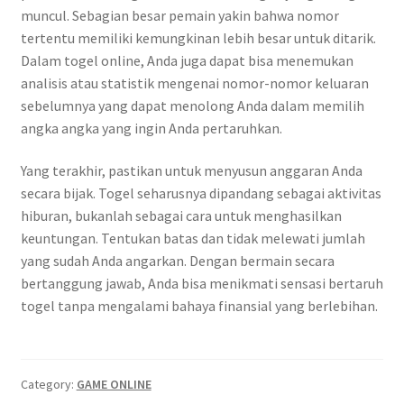
muncul. Sebagian besar pemain yakin bahwa nomor
tertentu memiliki kemungkinan lebih besar untuk ditarik.
Dalam togel online, Anda juga dapat bisa menemukan
analisis atau statistik mengenai nomor-nomor keluaran
sebelumnya yang dapat menolong Anda dalam memilih
angka angka yang ingin Anda pertaruhkan.
Yang terakhir, pastikan untuk menyusun anggaran Anda
secara bijak. Togel seharusnya dipandang sebagai aktivitas
hiburan, bukanlah sebagai cara untuk menghasilkan
keuntungan. Tentukan batas dan tidak melewati jumlah
yang sudah Anda angarkan. Dengan bermain secara
bertanggung jawab, Anda bisa menikmati sensasi bertaruh
togel tanpa mengalami bahaya finansial yang berlebihan.
Category:
GAME ONLINE