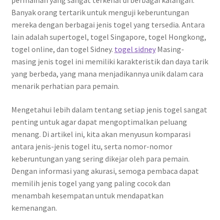
permainan yang sangat terkenal di berbagai kalangan.
Banyak orang tertarik untuk menguji keberuntungan
mereka dengan berbagai jenis togel yang tersedia. Antara
lain adalah supertogel, togel Singapore, togel Hongkong,
togel online, dan togel Sidney.
togel sidney
Masing-
masing jenis togel ini memiliki karakteristik dan daya tarik
yang berbeda, yang mana menjadikannya unik dalam cara
menarik perhatian para pemain.
Mengetahui lebih dalam tentang setiap jenis togel sangat
penting untuk agar dapat mengoptimalkan peluang
menang. Di artikel ini, kita akan menyusun komparasi
antara jenis-jenis togel itu, serta nomor-nomor
keberuntungan yang sering dikejar oleh para pemain.
Dengan informasi yang akurasi, semoga pembaca dapat
memilih jenis togel yang yang paling cocok dan
menambah kesempatan untuk mendapatkan
kemenangan.