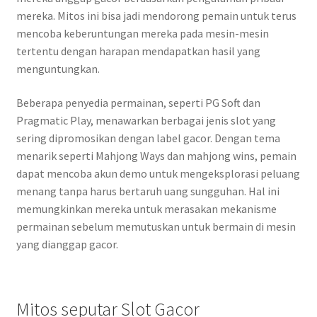
mereka. Mitos ini bisa jadi mendorong pemain untuk terus
mencoba keberuntungan mereka pada mesin-mesin
tertentu dengan harapan mendapatkan hasil yang
menguntungkan.
Beberapa penyedia permainan, seperti PG Soft dan
Pragmatic Play, menawarkan berbagai jenis slot yang
sering dipromosikan dengan label gacor. Dengan tema
menarik seperti Mahjong Ways dan mahjong wins, pemain
dapat mencoba akun demo untuk mengeksplorasi peluang
menang tanpa harus bertaruh uang sungguhan. Hal ini
memungkinkan mereka untuk merasakan mekanisme
permainan sebelum memutuskan untuk bermain di mesin
yang dianggap gacor.
Mitos seputar Slot Gacor