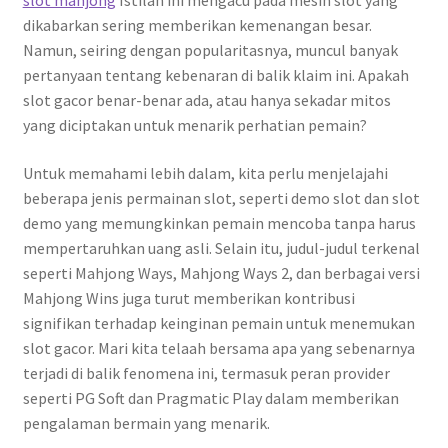
slot mahjong
Istilah ini mengacu pada mesin slot yang
dikabarkan sering memberikan kemenangan besar.
Namun, seiring dengan popularitasnya, muncul banyak
pertanyaan tentang kebenaran di balik klaim ini. Apakah
slot gacor benar-benar ada, atau hanya sekadar mitos
yang diciptakan untuk menarik perhatian pemain?
Untuk memahami lebih dalam, kita perlu menjelajahi
beberapa jenis permainan slot, seperti demo slot dan slot
demo yang memungkinkan pemain mencoba tanpa harus
mempertaruhkan uang asli. Selain itu, judul-judul terkenal
seperti Mahjong Ways, Mahjong Ways 2, dan berbagai versi
Mahjong Wins juga turut memberikan kontribusi
signifikan terhadap keinginan pemain untuk menemukan
slot gacor. Mari kita telaah bersama apa yang sebenarnya
terjadi di balik fenomena ini, termasuk peran provider
seperti PG Soft dan Pragmatic Play dalam memberikan
pengalaman bermain yang menarik.